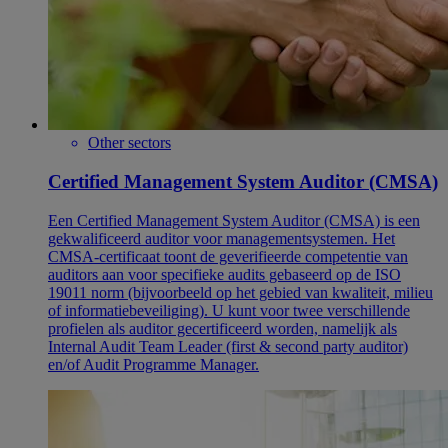
Other sectors
Certified Management System Auditor (CMSA)
Een Certified Management System Auditor (CMSA) is een
gekwalificeerd auditor voor managementsystemen. Het
CMSA-certificaat toont de geverifieerde competentie van
auditors aan voor specifieke audits gebaseerd op de ISO
19011 norm (bijvoorbeeld op het gebied van kwaliteit, milieu
of informatiebeveiliging). U kunt voor twee verschillende
profielen als auditor gecertificeerd worden, namelijk als
Internal Audit Team Leader (first & second party auditor)
en/of Audit Programme Manager.