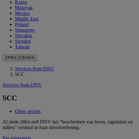
Korea
Malaysia
Mexico
Middle East
Poland
Singapore
Slovakia
Sweden
Taiwan
OPEN ZOEKEN
Services from DNV
SCC
Services from DNV
SCC
Other sectors
Al sinds 1864 stelt DNV het “beschermen van leven, eigendom en
milieu” centraal in haar dienstverlening.
Pas aanvragen