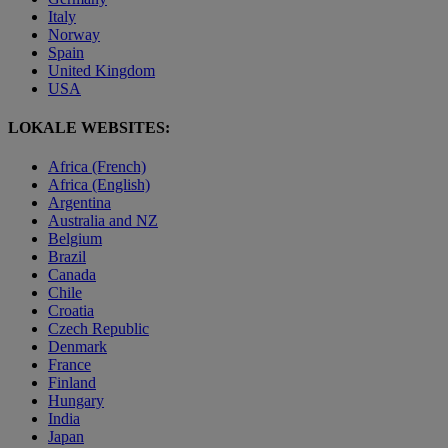
Italy
Norway
Spain
United Kingdom
USA
LOKALE WEBSITES:
Africa (French)
Africa (English)
Argentina
Australia and NZ
Belgium
Brazil
Canada
Chile
Croatia
Czech Republic
Denmark
France
Finland
Hungary
India
Japan