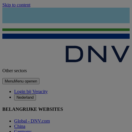
Skip to content
Other sectors
Menu
Menu openen
Login bij Veracity
Nederland
BELANGRIJKE WEBSITES
Global - DNV.com
China
Germany