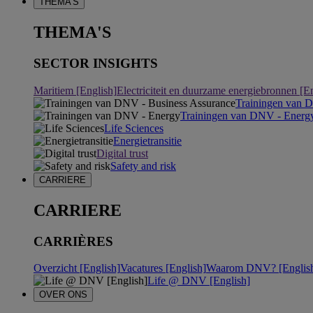
THEMA'S
THEMA'S
SECTOR INSIGHTS
Maritiem [English]
Electriciteit en duurzame energiebronnen [E
Trainingen van 
Trainingen van DNV - Energ
Life Sciences
Energietransitie
Digital trust
Safety and risk
CARRIERE
CARRIERE
CARRIÈRES
Overzicht [English]
Vacatures [English]
Waarom DNV? [Englis
Life @ DNV [English]
OVER ONS