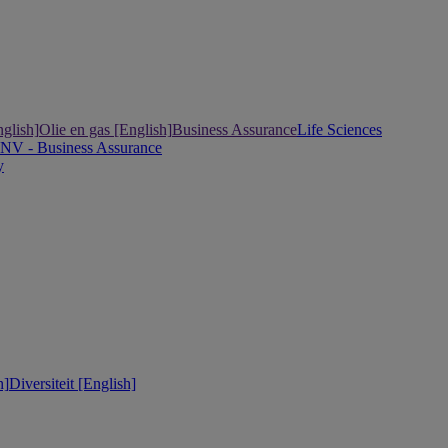
nglish]
Olie en gas [English]
Business Assurance
Life Sciences
DNV - Business Assurance
y
h]
Diversiteit [English]