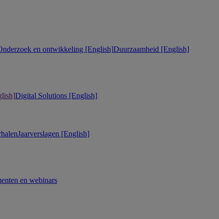
Onderzoek en ontwikkeling [English]
Duurzaamheid [English]
lish]
Digital Solutions [English]
rhalen
Jaarverslagen [English]
enten en webinars