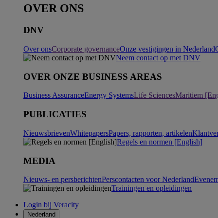
OVER ONS
DNV
Over ons
Corporate governance
Onze vestigingen in Nederland
Neem contact op met DNV
OVER ONZE BUSINESS AREAS
Business Assurance
Energy Systems
Life Sciences
Maritiem [Eng
PUBLICATIES
Nieuwsbrieven
Whitepapers
Papers, rapporten, artikelen
Klantve
Regels en normen [English]
MEDIA
Nieuws- en persberichten
Perscontacten voor Nederland
Evenem
Trainingen en opleidingen
Login bij Veracity
Nederland