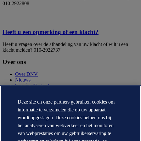
010-2922808
Heeft u een opmerking of een klacht?
Heeft u vragen over de afhandeling van uw klacht of wilt u een
klacht melden? 010-2922737
Over ons
Over DNV
Nieuws
Carrière (Engels)
Jaarverslag (Engels)
Deze site en onze partners gebruiken cookies om
Contact
informatie te verzamelen die op uw apparaat
Neem contact op
wordt opgeslagen. Deze cookies helpen ons bij
DNV locaties
het analyseren van webverkeer en het monitoren
Mediacontacten
Veracity.com
van webprestaties om uw gebruikerservaring te