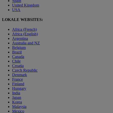
Spain
United Kingdom
USA
LOKALE WEBSITES:
Africa (French)
Africa (English)
Argentina
Australia and NZ
Belgium
Brazil
Canada
Chile
Croatia
Czech Republic
Denmark
France
Finland
Hungary
India
Japan
Korea
Malaysia
Mexico