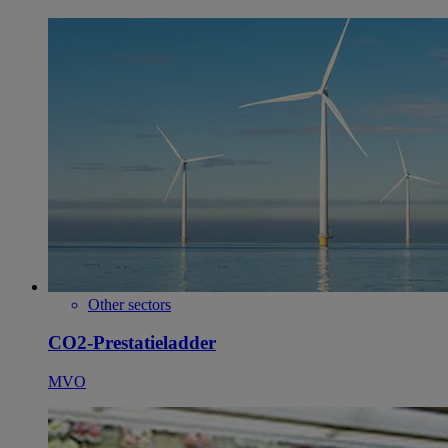
Other sectors
CO2-Prestatieladder
MVO