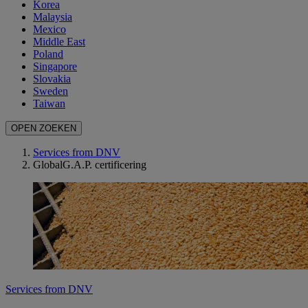
Korea
Malaysia
Mexico
Middle East
Poland
Singapore
Slovakia
Sweden
Taiwan
OPEN ZOEKEN
Services from DNV
GlobalG.A.P. certificering
Services from DNV