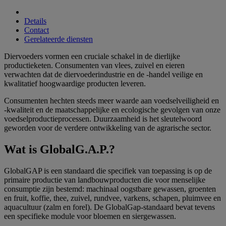
Details
Contact
Gerelateerde diensten
Diervoeders vormen een cruciale schakel in de dierlijke
productieketen. Consumenten van vlees, zuivel en eieren
verwachten dat de diervoederindustrie en de -handel veilige en
kwalitatief hoogwaardige producten leveren.
Consumenten hechten steeds meer waarde aan voedselveiligheid en
-kwaliteit en de maatschappelijke en ecologische gevolgen van onze
voedselproductieprocessen. Duurzaamheid is het sleutelwoord
geworden voor de verdere ontwikkeling van de agrarische sector.
Wat is GlobalG.A.P.?
GlobalGAP is een standaard die specifiek van toepassing is op de
primaire productie van landbouwproducten die voor menselijke
consumptie zijn bestemd: machinaal oogstbare gewassen, groenten
en fruit, koffie, thee, zuivel, rundvee, varkens, schapen, pluimvee en
aquacultuur (zalm en forel). De GlobalGap-standaard bevat tevens
een specifieke module voor bloemen en siergewassen.