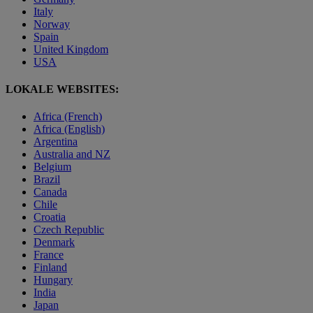
Italy
Norway
Spain
United Kingdom
USA
LOKALE WEBSITES:
Africa (French)
Africa (English)
Argentina
Australia and NZ
Belgium
Brazil
Canada
Chile
Croatia
Czech Republic
Denmark
France
Finland
Hungary
India
Japan