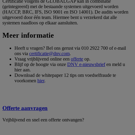
Certificatie volgens de GLOBALGAP kan in combinatie
(geïntegreerd) met de bestaande systemen uitgevoerd worden
(HACCP, BRC, IFS, ISO 9001 en ISO 14001). De audits worden
uitgevoerd door één team. Hiermee bent u verzekerd dat alle
systemen naadloos op elkaar aansluiten.
Meer informatie
Heeft u vragen? Bel ons gerust via 010 2922 700 of e-mail
ons via
certificatie@dnv.com
.
Vraag vrijblijvend online een
offerte
op.
Blijf op de hoogte via onze
DNV e-nieuwsbrief
en meld u
hier aan.
Download de whitepaper 12 tips om voedselfraude te
voorkomen
hier
.
Offerte aanvragen
Vrijblijvend en snel een offerte ontvangen?