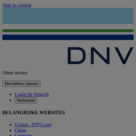
Skip to content
Other sectors
Menu
Menu openen
Login bij Veracity
Nederland
BELANGRIJKE WEBSITES
Global - DNV.com
China
Germany