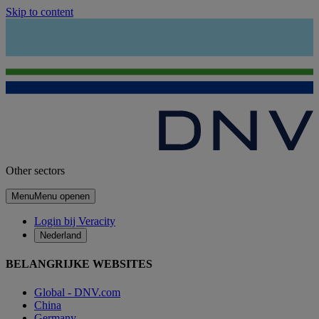
Skip to content
Other sectors
Menu
Menu openen
Login bij Veracity
Nederland
BELANGRIJKE WEBSITES
Global - DNV.com
China
Germany