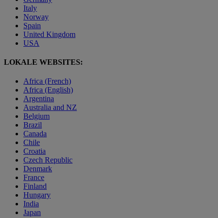
Italy
Norway
Spain
United Kingdom
USA
LOKALE WEBSITES:
Africa (French)
Africa (English)
Argentina
Australia and NZ
Belgium
Brazil
Canada
Chile
Croatia
Czech Republic
Denmark
France
Finland
Hungary
India
Japan