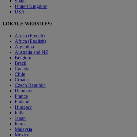
Spain
United Kingdom
USA
LOKALE WEBSITES:
Africa (French)
Africa (English)
Argentina
Australia and NZ
Belgium
Brazil
Canada
Chile
Croatia
Czech Republic
Denmark
France
Finland
Hungary
India
Japan
Korea
Malaysia
Mexico