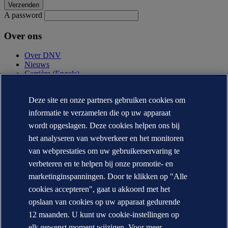
A password
Over ons
Over DNV
Nieuws
Carrière (Engels)
Jaarverslag (Engels)
Deze site en onze partners gebruiken cookies om
Contact
informatie te verzamelen die op uw apparaat
Neem contact op
wordt opgeslagen. Deze cookies helpen ons bij
DNV locaties
het analyseren van webverkeer en het monitoren
Mediacontacten
Veracity.com
van webprestaties om uw gebruikerservaring te
verbeteren en te helpen bij onze promotie- en
Privacy Statement
Terms of Use
marketinginspanningen. Door te klikken op "Alle
Copyright © DNV AS 2026
cookies accepteren", gaat u akkoord met het
Cookie informatie
opslaan van cookies op uw apparaat gedurende
12 maanden. U kunt uw cookie-instellingen op
elk gewenst moment wijzigen. Voor meer