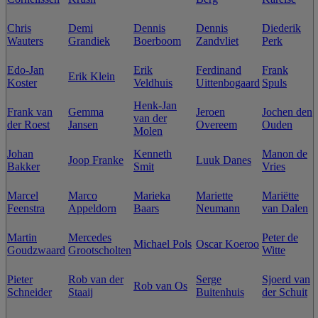
Chris
Demi
Dennis
Dennis
Diederik
Wauters
Grandiek
Boerboom
Zandvliet
Perk
Edo-Jan
Erik
Ferdinand
Frank
Erik Klein
Koster
Veldhuis
Uittenbogaard
Spuls
Henk-Jan
Frank van
Gemma
Jeroen
Jochen den
van der
der Roest
Jansen
Overeem
Ouden
Molen
Johan
Kenneth
Manon de
Joop Franke
Luuk Danes
Bakker
Smit
Vries
Marcel
Marco
Marieka
Mariette
Mariëtte
Feenstra
Appeldorn
Baars
Neumann
van Dalen
Martin
Mercedes
Peter de
Michael Pols
Oscar Koeroo
Goudzwaard
Grootscholten
Witte
Pieter
Rob van der
Serge
Sjoerd van
Rob van Os
Schneider
Staaij
Buitenhuis
der Schuit