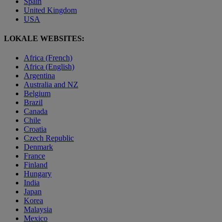
Spain
United Kingdom
USA
LOKALE WEBSITES:
Africa (French)
Africa (English)
Argentina
Australia and NZ
Belgium
Brazil
Canada
Chile
Croatia
Czech Republic
Denmark
France
Finland
Hungary
India
Japan
Korea
Malaysia
Mexico