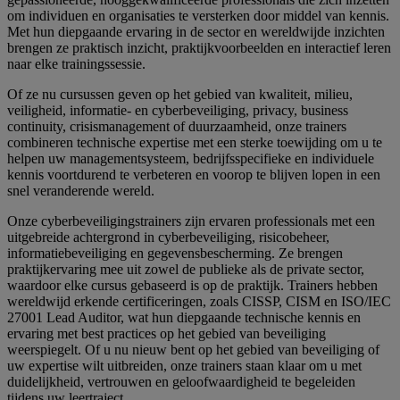
om individuen en organisaties te versterken door middel van kennis.
Met hun diepgaande ervaring in de sector en wereldwijde inzichten
brengen ze praktisch inzicht, praktijkvoorbeelden en interactief leren
naar elke trainingssessie.
Of ze nu cursussen geven op het gebied van kwaliteit, milieu,
veiligheid, informatie- en cyberbeveiliging, privacy, business
continuity, crisismanagement of duurzaamheid, onze trainers
combineren technische expertise met een sterke toewijding om u te
helpen uw managementsysteem, bedrijfsspecifieke en individuele
kennis voortdurend te verbeteren en voorop te blijven lopen in een
snel veranderende wereld.
Onze cyberbeveiligingstrainers zijn ervaren professionals met een
uitgebreide achtergrond in cyberbeveiliging, risicobeheer,
informatiebeveiliging en gegevensbescherming. Ze brengen
praktijkervaring mee uit zowel de publieke als de private sector,
waardoor elke cursus gebaseerd is op de praktijk. Trainers hebben
wereldwijd erkende certificeringen, zoals CISSP, CISM en ISO/IEC
27001 Lead Auditor, wat hun diepgaande technische kennis en
ervaring met best practices op het gebied van beveiliging
weerspiegelt. Of u nu nieuw bent op het gebied van beveiliging of
uw expertise wilt uitbreiden, onze trainers staan klaar om u met
duidelijkheid, vertrouwen en geloofwaardigheid te begeleiden
tijdens uw leertraject.