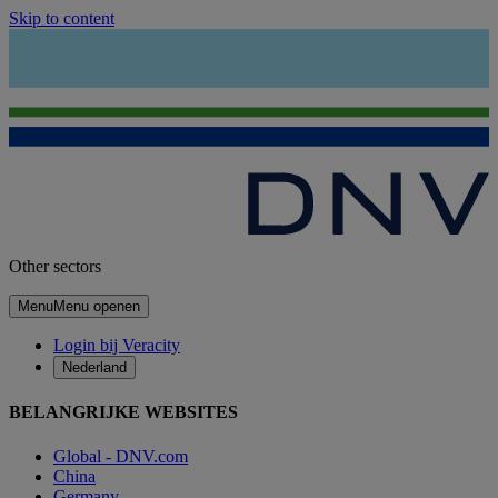
Skip to content
Other sectors
Menu
Menu openen
Login bij Veracity
Nederland
BELANGRIJKE WEBSITES
Global - DNV.com
China
Germany