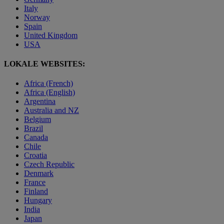
Italy
Norway
Spain
United Kingdom
USA
LOKALE WEBSITES:
Africa (French)
Africa (English)
Argentina
Australia and NZ
Belgium
Brazil
Canada
Chile
Croatia
Czech Republic
Denmark
France
Finland
Hungary
India
Japan