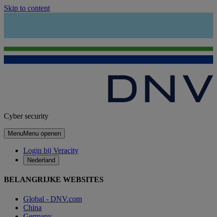
Skip to content
Cyber security
Menu
Menu openen
Login bij Veracity
Nederland
BELANGRIJKE WEBSITES
Global - DNV.com
China
Germany