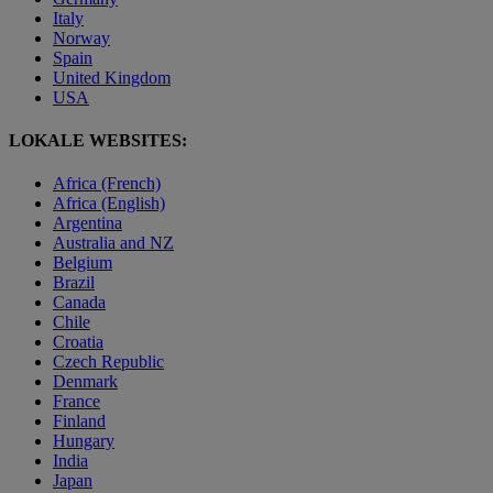
Italy
Norway
Spain
United Kingdom
USA
LOKALE WEBSITES:
Africa (French)
Africa (English)
Argentina
Australia and NZ
Belgium
Brazil
Canada
Chile
Croatia
Czech Republic
Denmark
France
Finland
Hungary
India
Japan