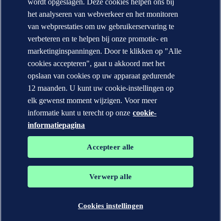
wordt opgeslagen. Deze cookies helpen ons bij
DNV locaties
het analyseren van webverkeer en het monitoren
Mediacontacten
Veracity.com
van webprestaties om uw gebruikerservaring te
verbeteren en te helpen bij onze promotie- en
Privacy Statement
Terms of Use
marketinginspanningen. Door te klikken op "Alle
Copyright © DNV AS 2026
cookies accepteren", gaat u akkoord met het
Cookie informatie
opslaan van cookies op uw apparaat gedurende
12 maanden. U kunt uw cookie-instellingen op
elk gewenst moment wijzigen. Voor meer
informatie kunt u terecht op onze
cookie-
informatiepagina
Accepteer alle
Verwerp alle
De handelsmerken DNV GL®, DNV®, Horizon Graphic en Det
Norske Veritas® zijn eigendom van bedrijven in de Det Norske
Veritas groep. Alle rechten voorbehouden.
Cookies instellingen