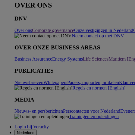
OVER ONS
DNV
Over ons
Corporate governance
Onze vestigingen in Nederland
Neem contact op met DNV
OVER ONZE BUSINESS AREAS
Business Assurance
Energy Systems
Life Sciences
Maritiem [Eng
PUBLICATIES
Nieuwsbrieven
Whitepapers
Papers, rapporten, artikelen
Klantve
Regels en normen [English]
MEDIA
Nieuws- en persberichten
Perscontacten voor Nederland
Evenem
Trainingen en opleidingen
Login bij Veracity
Nederland