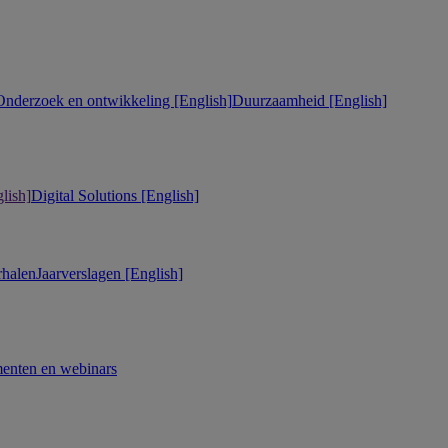
Onderzoek en ontwikkeling [English]
Duurzaamheid [English]
lish]
Digital Solutions [English]
rhalen
Jaarverslagen [English]
enten en webinars