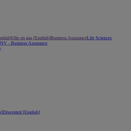
nglish]
Olie en gas [English]
Business Assurance
Life Sciences
DNV - Business Assurance
y
h]
Diversiteit [English]