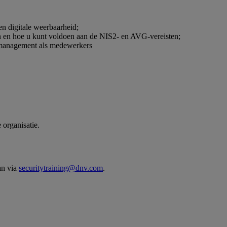
en digitale weerbaarheid;
n en hoe u kunt voldoen aan de NIS2- en AVG-vereisten;
l management als medewerkers
 organisatie.
an via
securitytraining@dnv.com
.