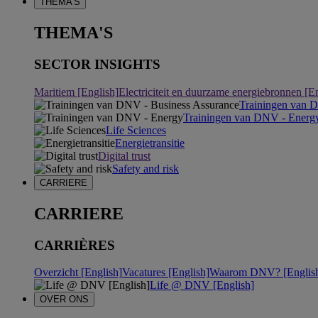
THEMA'S
THEMA'S
SECTOR INSIGHTS
Maritiem [English]
Electriciteit en duurzame energiebronnen [E
Trainingen van 
Trainingen van DNV - Energ
Life Sciences
Energietransitie
Digital trust
Safety and risk
CARRIERE
CARRIERE
CARRIÈRES
Overzicht [English]
Vacatures [English]
Waarom DNV? [Englis
Life @ DNV [English]
OVER ONS