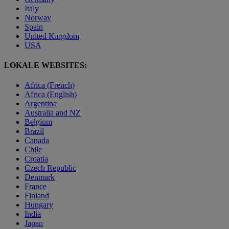
Italy
Norway
Spain
United Kingdom
USA
LOKALE WEBSITES:
Africa (French)
Africa (English)
Argentina
Australia and NZ
Belgium
Brazil
Canada
Chile
Croatia
Czech Republic
Denmark
France
Finland
Hungary
India
Japan