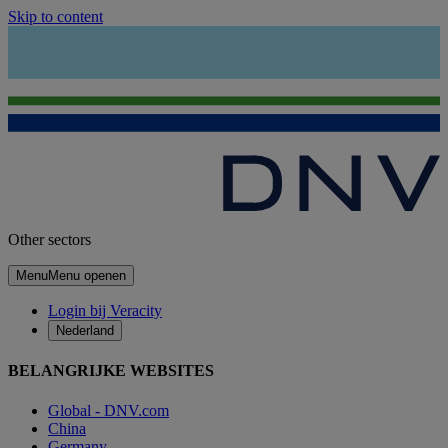
Skip to content
Other sectors
Menu
Menu openen
Login bij Veracity
Nederland
BELANGRIJKE WEBSITES
Global - DNV.com
China
Germany