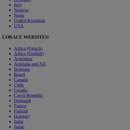
Italy
Norway
Spain
United Kingdom
USA
LOKALE WEBSITES:
Africa (French)
Africa (English)
Argentina
Australia and NZ
Belgium
Brazil
Canada
Chile
Croatia
Czech Republic
Denmark
France
Finland
Hungary
India
Japan