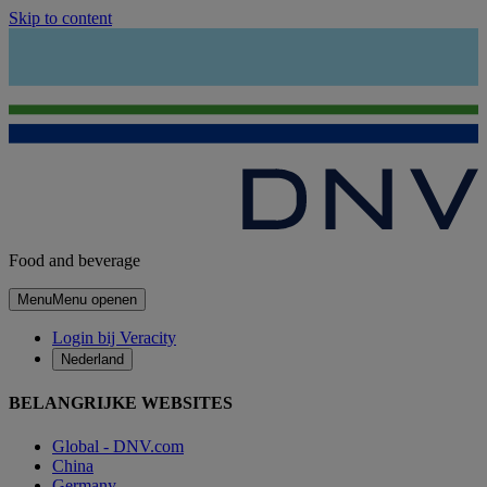
Skip to content
Food and beverage
Menu
Menu openen
Login bij Veracity
Nederland
BELANGRIJKE WEBSITES
Global - DNV.com
China
Germany