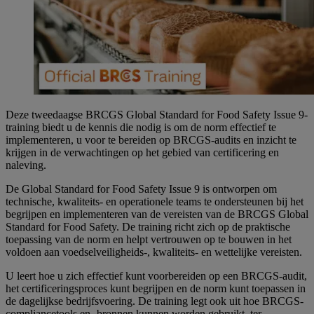
Deze tweedaagse BRCGS Global Standard for Food Safety Issue 9-
training biedt u de kennis die nodig is om de norm effectief te
implementeren, u voor te bereiden op BRCGS-audits en inzicht te
krijgen in de verwachtingen op het gebied van certificering en
naleving.
De Global Standard
for
Food Safety Issue 9 is ontworpen om
technische, kwaliteits- en operationele teams te ondersteunen bij het
begrijpen en implementeren van de vereisten van de BRCGS Global
Standard
for
Food Safety. De
training
richt zich op de praktische
toepassing van de norm en
helpt vertrouwen
op te bouwen in het
voldoen aan voedselveiligheids-, kwaliteits- en wettelijke vereisten.
U leert
hoe
u
zich effectief
kunt
voorbereiden op een BRCGS-audit,
het certificeringsproces
kunt
begrijpen en de norm
kunt
toepassen in
de dagelijkse bedrijfsvoering. De training legt ook uit hoe BRCGS-
compliancetools
en -bronnen kunnen worden gebruikt, ter