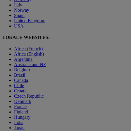
Italy
Norway
Spain
United Kingdom
USA
LOKALE WEBSITES:
Africa (French)
Africa (English)
Argentina
Australia and NZ
Belgium
Brazil
Canada
Chile
Croatia
Czech Republic
Denmark
France
Finland
Hungary
India
Japan