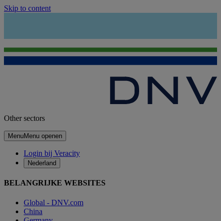
Skip to content
Other sectors
Menu
Menu openen
Login bij Veracity
Nederland
BELANGRIJKE WEBSITES
Global - DNV.com
China
Germany