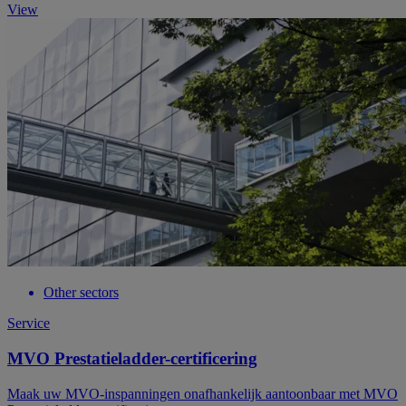
View
Other sectors
Service
MVO Prestatieladder-certificering
Maak uw MVO-inspanningen onafhankelijk aantoonbaar met MVO