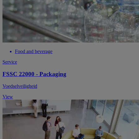
Food and beverage
Service
FSSC 22000 - Packaging
Voedselveiligheid
View