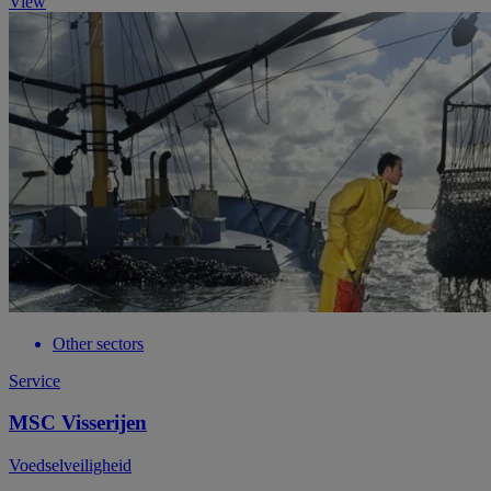
View
Other sectors
Service
MSC Visserijen
Voedselveiligheid