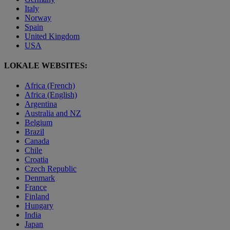
Italy
Norway
Spain
United Kingdom
USA
LOKALE WEBSITES:
Africa (French)
Africa (English)
Argentina
Australia and NZ
Belgium
Brazil
Canada
Chile
Croatia
Czech Republic
Denmark
France
Finland
Hungary
India
Japan