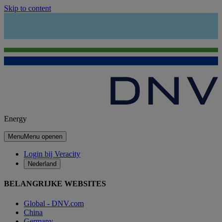
Skip to content
Energy
Menu
Menu openen
Login bij Veracity
Nederland
BELANGRIJKE WEBSITES
Global - DNV.com
China
Germany