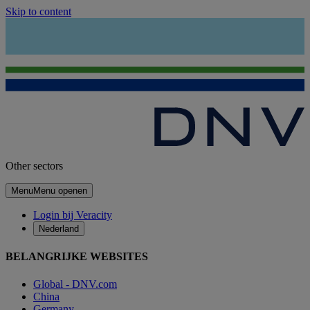
Skip to content
Other sectors
Menu
Menu openen
Login bij Veracity
Nederland
BELANGRIJKE WEBSITES
Global - DNV.com
China
Germany