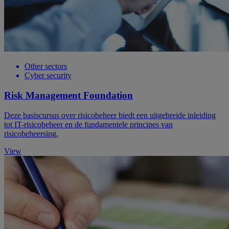
Other sectors
Cyber security
Risk Management Foundation
Deze basiscursus over risicobeheer biedt een uitgebreide inleiding
tot IT-risicobeheer en de fundamentele principes van
risicobeheersing.
View