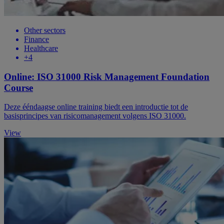
Other sectors
Finance
Healthcare
+4
Online: ISO 31000 Risk Management Foundation
Course
Deze ééndaagse online training biedt een introductie tot de
basisprincipes van risicomanagement volgens ISO 31000.
View