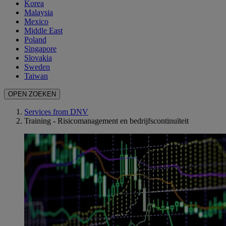
Korea
Malaysia
Mexico
Middle East
Poland
Singapore
Slovakia
Sweden
Taiwan
OPEN ZOEKEN
Services from DNV
Training - Risicomanagement en bedrijfscontinuïteit