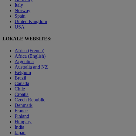
Italy
Norway
Spain
United Kingdom
USA
LOKALE WEBSITES:
Africa (French)
Africa (English)
Argentina
Australia and NZ
Belgium
Brazil
Canada
Chile
Croatia
Czech Republic
Denmark
France
Finland
Hungary
India
Japan