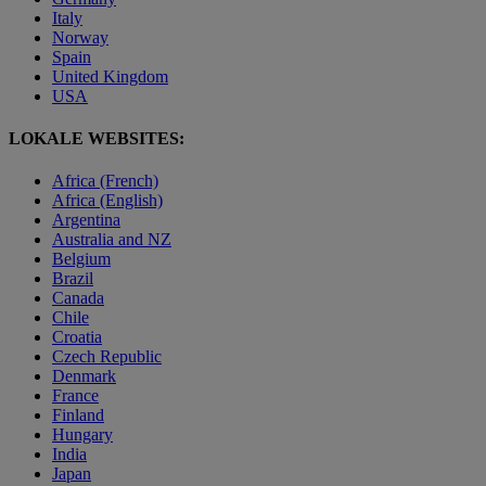
Italy
Norway
Spain
United Kingdom
USA
LOKALE WEBSITES:
Africa (French)
Africa (English)
Argentina
Australia and NZ
Belgium
Brazil
Canada
Chile
Croatia
Czech Republic
Denmark
France
Finland
Hungary
India
Japan