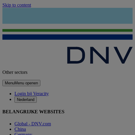
Skip to content
Other sectors
Menu
Menu openen
Login bij Veracity
Nederland
BELANGRIJKE WEBSITES
Global - DNV.com
China
Germany