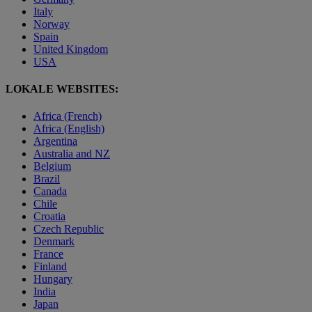
Italy
Norway
Spain
United Kingdom
USA
LOKALE WEBSITES:
Africa (French)
Africa (English)
Argentina
Australia and NZ
Belgium
Brazil
Canada
Chile
Croatia
Czech Republic
Denmark
France
Finland
Hungary
India
Japan