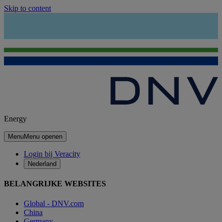
Skip to content
Energy
Menu
Menu openen
Login bij Veracity
Nederland
BELANGRIJKE WEBSITES
Global - DNV.com
China
Germany