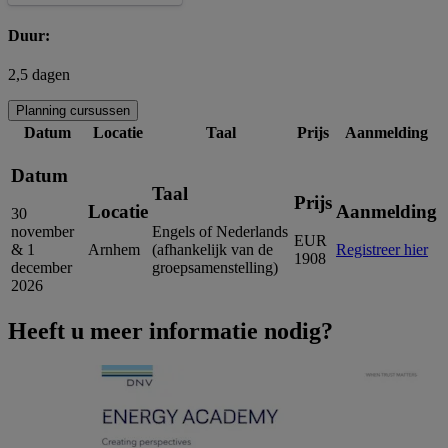
Duur:
2,5 dagen
Planning cursussen
Datum
Locatie
Taal
Prijs
Aanmelding
Datum
Taal
Prijs
Locatie
Aanmelding
30
november
Engels of Nederlands
EUR
& 1
Arnhem
(afhankelijk van de
Registreer hier
1908
december
groepsamenstelling)
2026
Heeft u meer informatie nodig?