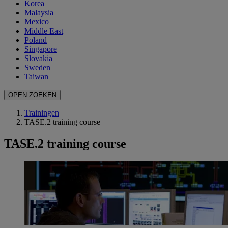
Korea
Malaysia
Mexico
Middle East
Poland
Singapore
Slovakia
Sweden
Taiwan
OPEN ZOEKEN
Trainingen
TASE.2 training course
TASE.2 training course