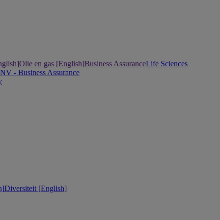
nglish]
Olie en gas [English]
Business Assurance
Life Sciences
DNV - Business Assurance
y
h]
Diversiteit [English]