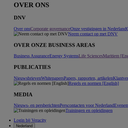
OVER ONS
DNV
Over ons
Corporate governance
Onze vestigingen in Nederland
Neem contact op met DNV
OVER ONZE BUSINESS AREAS
Business Assurance
Energy Systems
Life Sciences
Maritiem [Eng
PUBLICATIES
Nieuwsbrieven
Whitepapers
Papers, rapporten, artikelen
Klantve
Regels en normen [English]
MEDIA
Nieuws- en persberichten
Perscontacten voor Nederland
Evenem
Trainingen en opleidingen
Login bij Veracity
Nederland