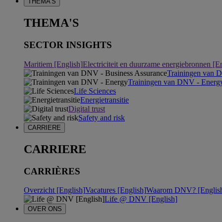
THEMA'S
THEMA'S
SECTOR INSIGHTS
Maritiem [English]
Electriciteit en duurzame energiebronnen [E
Trainingen van 
Trainingen van DNV - Energ
Life Sciences
Energietransitie
Digital trust
Safety and risk
CARRIERE
CARRIERE
CARRIÈRES
Overzicht [English]
Vacatures [English]
Waarom DNV? [Englis
Life @ DNV [English]
OVER ONS