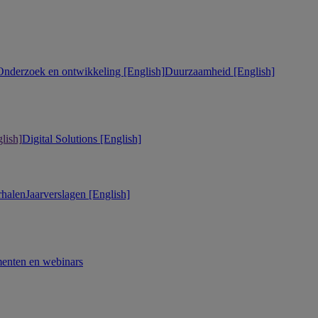
Onderzoek en ontwikkeling [English]
Duurzaamheid [English]
lish]
Digital Solutions [English]
rhalen
Jaarverslagen [English]
enten en webinars