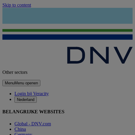
Skip to content
Other sectors
Menu
Menu openen
Login bij Veracity
Nederland
BELANGRIJKE WEBSITES
Global - DNV.com
China
Germany