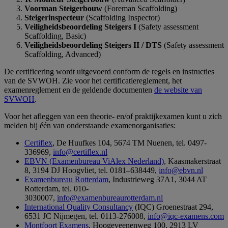
Voorman Steigerbouw
(Foreman Scaffolding)
Steigerinspecteur
(Scaffolding Inspector)
Veiligheidsbeoordeling Steigers I
(Safety assessment
Scaffolding, Basic)
Veiligheidsbeoordeling Steigers II / DTS
(Safety assessment
Scaffolding, Advanced)
De certificering wordt uitgevoerd conform de regels en instructies
van de SVWOH. Zie voor het certificatiereglement, het
examenreglement en de geldende documenten
de website van
SVWOH
.
Voor het afleggen van een theorie- en/of praktijkexamen kunt u zich
melden bij één van onderstaande examenorganisaties:
Certiflex
, De Huufkes 104, 5674 TM Nuenen, tel. 0497-
336969,
info@certiflex.nl
EBVN (Examenbureau ViAlex Nederland)
, Kaasmakerstraat
8, 3194 DJ Hoogvliet, tel. 0181–638449,
info@ebvn.nl
Examenbureau Rotterdam
, Industrieweg 37A1, 3044 AT
Rotterdam, tel. 010-
3030007,
info@examenbureaurotterdam.nl
International Quality Consultancy
(IQC) Groenestraat 294,
6531 JC Nijmegen, tel. 0113-276008,
info@iqc-examens.com
Montfoort Examens
, Hoogeveenenweg 100, 2913 LV