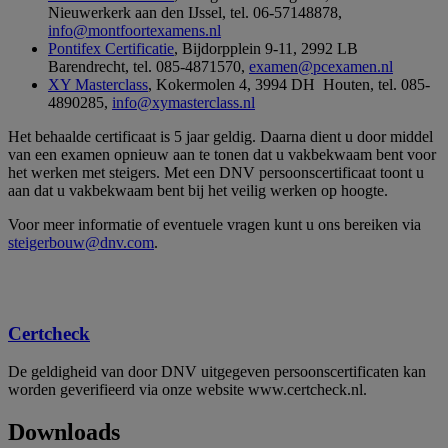
Nieuwerkerk aan den IJssel, tel. 06-57148878,
info@montfoortexamens.nl
Pontifex Certificatie
, Bijdorpplein 9-11, 2992 LB
Barendrecht, tel. 085-4871570,
examen@pcexamen.nl
XY Masterclass
, Kokermolen 4, 3994 DH Houten, tel. 085-
4890285,
info@xymasterclass.nl
Het behaalde certificaat is 5 jaar geldig. Daarna dient u door middel
van een examen opnieuw aan te tonen dat u vakbekwaam bent voor
het werken met steigers. Met een DNV persoonscertificaat toont u
aan dat u vakbekwaam bent bij het veilig werken op hoogte.
Voor meer informatie of eventuele vragen kunt u ons bereiken via
steigerbouw@dnv.com
.
Certcheck
De geldigheid van door DNV uitgegeven persoonscertificaten kan
worden geverifieerd via onze website www.certcheck.nl.
Downloads