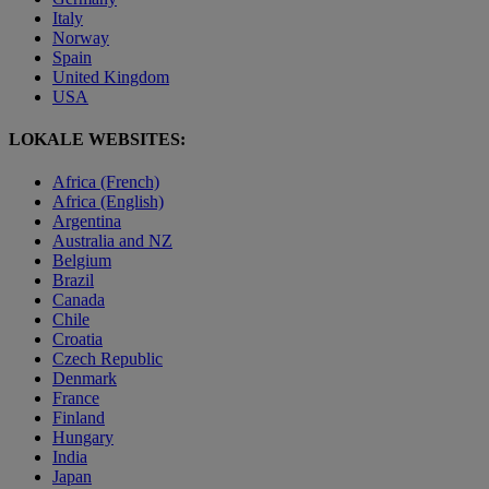
Italy
Norway
Spain
United Kingdom
USA
LOKALE WEBSITES:
Africa (French)
Africa (English)
Argentina
Australia and NZ
Belgium
Brazil
Canada
Chile
Croatia
Czech Republic
Denmark
France
Finland
Hungary
India
Japan