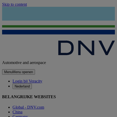
Skip to content
Automotive and aerospace
Menu
Menu openen
Login bij Veracity
Nederland
BELANGRIJKE WEBSITES
Global - DNV.com
China
Germany