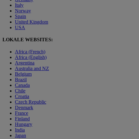
Italy
Norway
Spain
United Kingdom
USA
LOKALE WEBSITES:
Africa (French)
Africa (English)
Argentina
Australia and NZ
Belgium
Brazil
Canada
Chile
Croatia
Czech Republic
Denmark
France
Finland
Hungary
India
Japan