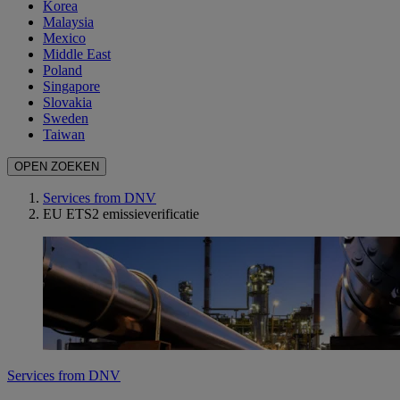
Korea
Malaysia
Mexico
Middle East
Poland
Singapore
Slovakia
Sweden
Taiwan
OPEN ZOEKEN
Services from DNV
EU ETS2 emissieverificatie
Services from DNV