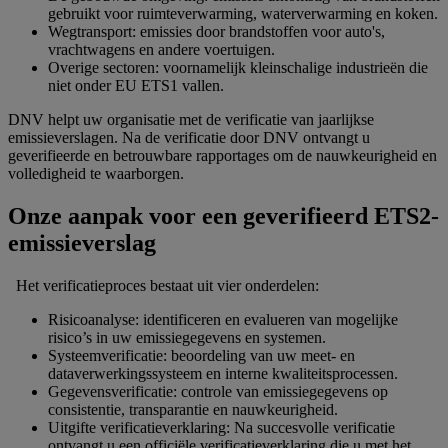
gebruikt voor ruimteverwarming, waterverwarming en koken.
Wegtransport: emissies door brandstoffen voor auto's,
vrachtwagens en andere voertuigen.
Overige sectoren: voornamelijk kleinschalige industrieën die
niet onder EU ETS1 vallen.
DNV helpt uw organisatie met de verificatie van jaarlijkse
emissieverslagen. Na de verificatie door DNV ontvangt u
geverifieerde en betrouwbare rapportages om de nauwkeurigheid en
volledigheid te waarborgen.
Onze aanpak voor een geverifieerd ETS2-
emissieverslag
Het verificatieproces bestaat uit vier onderdelen:
Risicoanalyse: identificeren en evalueren van mogelijke
risico’s in uw emissiegegevens en systemen.
Systeemverificatie: beoordeling van uw meet- en
dataverwerkingssysteem en interne kwaliteitsprocessen.
Gegevensverificatie: controle van emissiegegevens op
consistentie, transparantie en nauwkeurigheid.
Uitgifte verificatieverklaring: Na succesvolle verificatie
ontvangt u een officiële verificatieverklaring die u met het