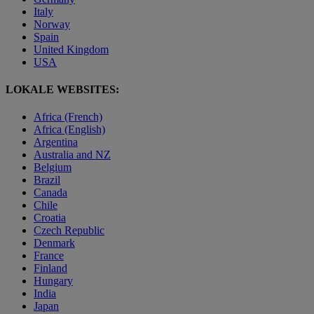
Italy
Norway
Spain
United Kingdom
USA
LOKALE WEBSITES:
Africa (French)
Africa (English)
Argentina
Australia and NZ
Belgium
Brazil
Canada
Chile
Croatia
Czech Republic
Denmark
France
Finland
Hungary
India
Japan