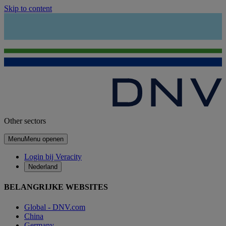
Skip to content
Other sectors
Menu
Menu openen
Login bij Veracity
Nederland
BELANGRIJKE WEBSITES
Global - DNV.com
China
Germany