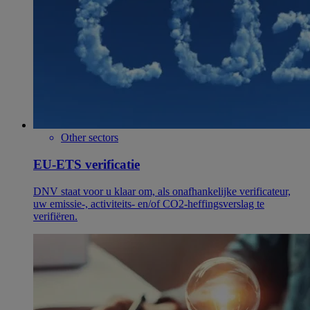
Other sectors
EU-ETS verificatie
DNV staat voor u klaar om, als onafhankelijke verificateur,
uw emissie-, activiteits- en/of CO2-heffingsverslag te
verifiëren.