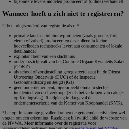
bijzondere levensmiddelen produceert of (online) verhandelt
Wanneer hoeft u zich niet te registreren?
U bent uitgezonderd van registratie als u:*
primaire land- en tuinbouwproducten (zoals groente, fruit,
eieren of zuivel) produceert en deze alleen in kleine
hoeveelheden rechtstreeks levert aan consumenten of lokale
detailhandel
exploitant bent van een slachthuis
onder toezicht valt van het Controle Orgaan Kwaliteits Zaken
(COKZ)
als school of zorginstelling geregistreerd staat bij de Dienst
Uitvoering Onderwijs (DUO) of de Inspectie
Gezondheidszorg en Jeugd (IGJ)
geen ondernemer bent, bijvoorbeeld omdat u slechts
incidenteel voedsel verkoopt (zoals het verkopen van cakejes
op Koningsdag). Raadpleeg in dat geval de
ondernemerscriteria van de Kamer van Koophandel (KVK).
*Let op: In sommige gevallen kunnen de genoemde activiteiten wel
vragen om een erkenning. Raadpleeg bij twijfel altijd de website van
de NVWA. Meer informatie over de registratie voor
levensmiddelenbedrijven leest up op de
website van het NVWA
.