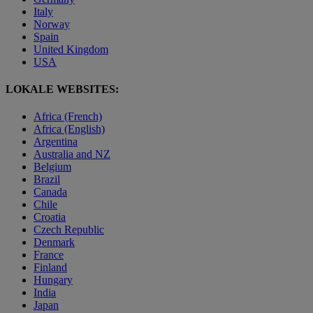
Italy
Norway
Spain
United Kingdom
USA
LOKALE WEBSITES:
Africa (French)
Africa (English)
Argentina
Australia and NZ
Belgium
Brazil
Canada
Chile
Croatia
Czech Republic
Denmark
France
Finland
Hungary
India
Japan