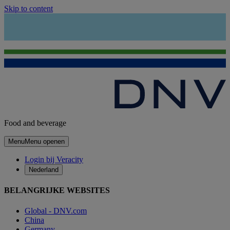
Skip to content
Food and beverage
Menu
Menu openen
Login bij Veracity
Nederland
BELANGRIJKE WEBSITES
Global - DNV.com
China
Germany