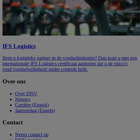
IFS Logistics
Bent u logistieke partner in de voedselindustrie? Dan kunt u met een
internationale IFS Logistics certificaat aantonen dat u de risico's
rond voedselveiligheid onder controle hebt.
Over ons
Over DNV
Nieuws
Carrière (Engels)
Jaarverslag (Engels)
Contact
Neem contact op