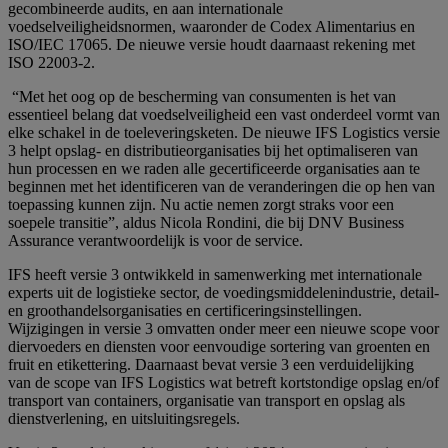
gecombineerde audits, en aan internationale
voedselveiligheidsnormen, waaronder de Codex Alimentarius en
ISO/IEC 17065. De nieuwe versie houdt daarnaast rekening met
ISO 22003-2.
“Met het oog op de bescherming van consumenten is het van
essentieel belang dat voedselveiligheid een vast onderdeel vormt van
elke schakel in de toeleveringsketen. De nieuwe IFS Logistics versie
3 helpt opslag- en distributieorganisaties bij het optimaliseren van
hun processen en we raden alle gecertificeerde organisaties aan te
beginnen met het identificeren van de veranderingen die op hen van
toepassing kunnen zijn. Nu actie nemen zorgt straks voor een
soepele transitie”, aldus Nicola Rondini, die bij DNV Business
Assurance verantwoordelijk is voor de service.
IFS heeft versie 3 ontwikkeld in samenwerking met internationale
experts uit de logistieke sector, de voedingsmiddelenindustrie, detail-
en groothandelsorganisaties en certificeringsinstellingen.
Wijzigingen in versie 3 omvatten onder meer een nieuwe scope voor
diervoeders en diensten voor eenvoudige sortering van groenten en
fruit en etikettering. Daarnaast bevat versie 3 een verduidelijking
van de scope van IFS Logistics wat betreft kortstondige opslag en/of
transport van containers, organisatie van transport en opslag als
dienstverlening, en uitsluitingsregels.