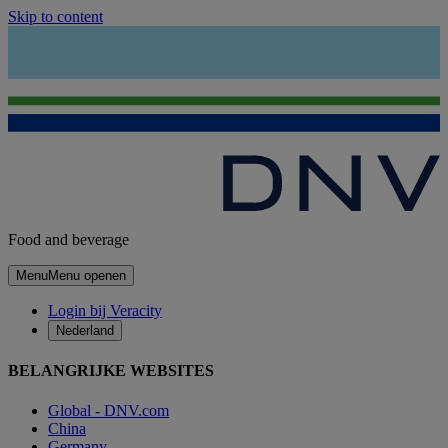
Skip to content
Food and beverage
Menu
Menu openen
Login bij Veracity
Nederland
BELANGRIJKE WEBSITES
Global - DNV.com
China
Germany