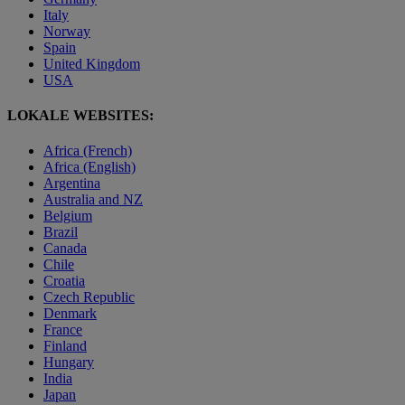
Italy
Norway
Spain
United Kingdom
USA
LOKALE WEBSITES:
Africa (French)
Africa (English)
Argentina
Australia and NZ
Belgium
Brazil
Canada
Chile
Croatia
Czech Republic
Denmark
France
Finland
Hungary
India
Japan