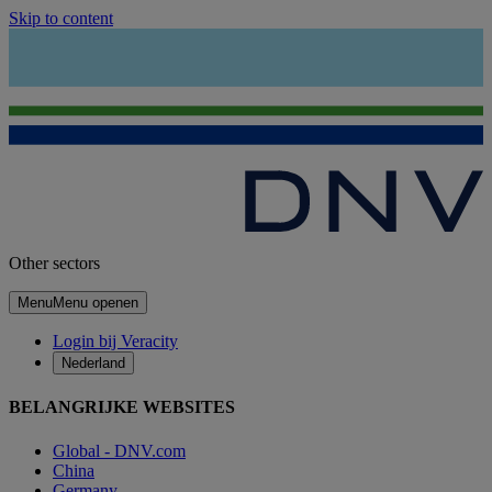
Skip to content
Other sectors
Menu
Menu openen
Login bij Veracity
Nederland
BELANGRIJKE WEBSITES
Global - DNV.com
China
Germany