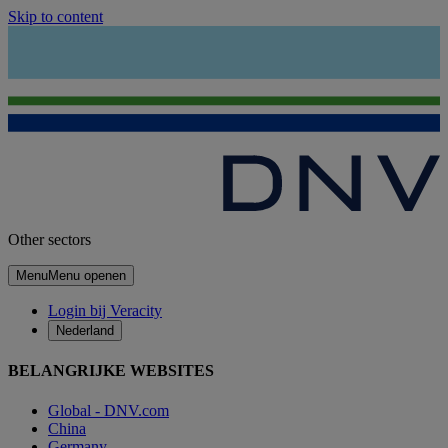
Skip to content
Other sectors
Menu
Menu openen
Login bij Veracity
Nederland
BELANGRIJKE WEBSITES
Global - DNV.com
China
Germany