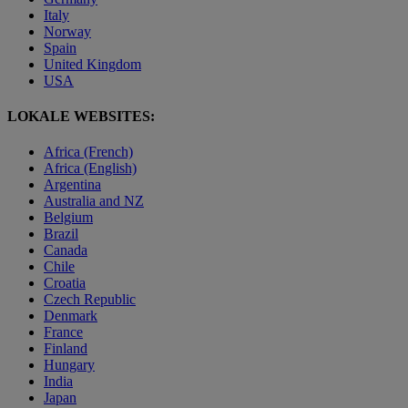
Italy
Norway
Spain
United Kingdom
USA
LOKALE WEBSITES:
Africa (French)
Africa (English)
Argentina
Australia and NZ
Belgium
Brazil
Canada
Chile
Croatia
Czech Republic
Denmark
France
Finland
Hungary
India
Japan