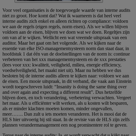
Voor veel organisaties is de toegevoegde waarde van interne audits
niet zo groot. Hoe komt dat? Wat ik waarneem is dat heel veel
interne audits zich enkel en alleen richten op compliance: voldoen
we aan de regels (eigen regels, norm eisen). Als we willen blijven
voldoen aan de eisen, blijven we doen wat we doen. Regeltjes zijn
om van af te wijken. Wellicht een wat vreemde uitspraak van een
auditor. Maar het gaat om het volgende. Als we kijken naar de
essentie van elke ISO-managementsysteem norm dan staat daar, in
hoofdstuk 1 dat één van de doelstellingen van de norm is: continue
verbeteren van het xxx managementsysteem en de xxx prestaties
(lees voor xxx: kwaliteit, veiligheid, milieu, energie efficiency,
voedselveiligheid, het maakt niet uit). Maar nu hebben we dus
besloten bij de interne audits alleen te kijken naar: voldoen we aan
de eisen. Een mooie uitspraak, in dit verband, die vaak aan Einstein
wordt toegeschreven luidt: “Insanity is doing the same thing over
and over again and expecting a different result”. Dus hetzelfde
blijven doen, en toch verandering, verbetering verwachten. Vergeet
het maar. Als u efficiënter wilt werken, als u kosten wilt besparen,
als er minder klachten moeten komen, minder ongevallen,
meer……. Dan zult u iets moeten veranderen. Het is mooi dat de
HLS hier uitvoerig bij stil staat. In de revisie van de HLS zijn zelfs
plannen verandermanagement een nog prominentere rol te geven.
Terug naar de interne audits: Ja, er wordt verwacht dat u kijkt naar