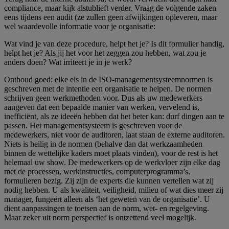
compliance, maar kijk alstublieft verder. Vraag de volgende zaken
eens tijdens een audit (ze zullen geen afwijkingen opleveren, maar
wel waardevolle informatie voor je organisatie:
Wat vind je van deze procedure, helpt het je? Is dit formulier handig,
helpt het je? Als jij het voor het zeggen zou hebben, wat zou je
anders doen? Wat irriteert je in je werk?
Onthoud goed: elke eis in de ISO-managementsysteemnormen is
geschreven met de intentie een organisatie te helpen. De normen
schrijven geen werkmethoden voor. Dus als uw medewerkers
aangeven dat een bepaalde manier van werken, vervelend is,
inefficiënt, als ze ideeën hebben dat het beter kan: durf dingen aan te
passen. Het managementsysteem is geschreven voor de
medewerkers, niet voor de auditoren, laat staan de externe auditoren.
Niets is heilig in de normen (behalve dan dat werkzaamheden
binnen de wettelijke kaders moet plaats vinden), voor de rest is het
helemaal uw show. De medewerkers op de werkvloer zijn elke dag
met de processen, werkinstructies, computerprogramma’s,
formulieren bezig. Zij zijn de experts die kunnen vertellen wat zij
nodig hebben. U als kwaliteit, veiligheid, milieu of wat dies meer zij
manager, fungeert alleen als ‘het geweten van de organisatie’. U
dient aanpassingen te toetsen aan de norm, wet- en regelgeving.
Maar zeker uit norm perspectief is ontzettend veel mogelijk.