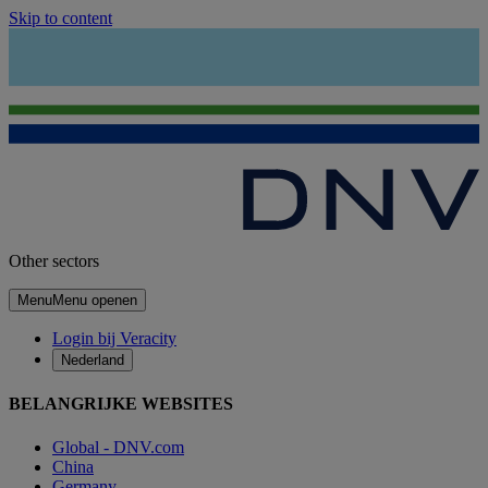
Skip to content
Other sectors
Menu
Menu openen
Login bij Veracity
Nederland
BELANGRIJKE WEBSITES
Global - DNV.com
China
Germany