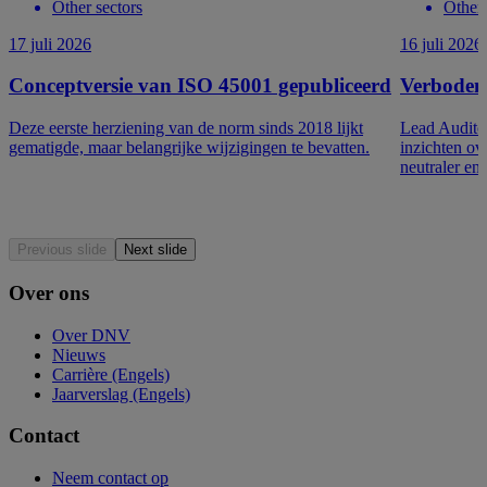
Other sectors
Other 
17 juli 2026
16 juli 2026
Conceptversie van ISO 45001 gepubliceerd
Verboden
Deze eerste herziening van de norm sinds 2018 lijkt
Lead Auditor
gematigde, maar belangrijke wijzigingen te bevatten.
inzichten ov
neutraler en
Previous slide
Next slide
Over ons
Over DNV
Nieuws
Carrière (Engels)
Jaarverslag (Engels)
Contact
Neem contact op