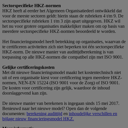
Sectorspecifieke HKZ-normen
HKZ heeft al eerder het Algemeen Organisatiedeel ontwikkeld dat
voor de meeste sectoren geldt: hierin staan de rubrieken 4 t/m 9. De
sectorspecifieke rubrieken 1 t/m 3 zijn apart uitgegeven. HKZ wil
het nu voor grotere organisaties makkelijker maken om op basis van
meerdere sectorspecifieke HKZ-normen beoordeeld te worden.
Het financieringsmodel heeft betrekking op organisaties, waarvan de
te certificeren activiteiten zich niet beperken tot één sectorspecifieke
HKZ-norm. De nieuwe manier van audittijdberekening is van
toepassing op alle HKZ-normen die compatibel zijn met ISO 9001.
Gelijke certificeringskosten
Met dit nieuwe financieringsmodel maakt het kostentechnisch niet
uit of een organisatie kiest voor certificering tegen meerdere HKZ-
normen, NEN-EN 15224 (ISO 9001 voor de Zorg) of ISO 9001.
De kosten voor certificering zijn gelijk, waardoor de inhoud
doorslaggevend kan zijn.
De nieuwe manier van berekenen is ingegaan sinds 15 mei 2017.
Benieuwd naar het nieuwe model? Open dan de volgende
documenten:
berekening audittijd
en
inhoudelijke verschillen en
bijlage nieuw financieringsmodel HKZ.