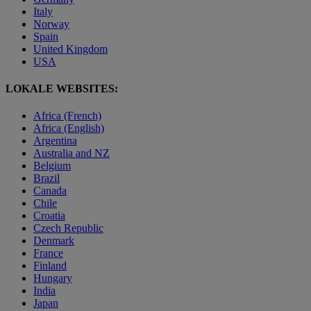
Italy
Norway
Spain
United Kingdom
USA
LOKALE WEBSITES:
Africa (French)
Africa (English)
Argentina
Australia and NZ
Belgium
Brazil
Canada
Chile
Croatia
Czech Republic
Denmark
France
Finland
Hungary
India
Japan