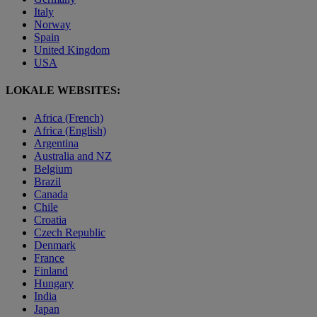
Italy
Norway
Spain
United Kingdom
USA
LOKALE WEBSITES:
Africa (French)
Africa (English)
Argentina
Australia and NZ
Belgium
Brazil
Canada
Chile
Croatia
Czech Republic
Denmark
France
Finland
Hungary
India
Japan