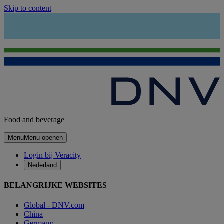
Skip to content
Food and beverage
Menu
Menu openen
Login bij Veracity
Nederland
BELANGRIJKE WEBSITES
Global - DNV.com
China
Germany