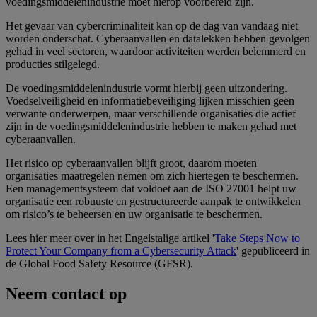
voedingsmiddelenindustrie moet hierop voorbereid zijn.
Het gevaar van cybercriminaliteit kan op de dag van vandaag niet
worden onderschat. Cyberaanvallen en datalekken hebben gevolgen
gehad in veel sectoren, waardoor activiteiten werden belemmerd en
producties stilgelegd.
De voedingsmiddelenindustrie vormt hierbij geen uitzondering.
Voedselveiligheid en informatiebeveiliging lijken misschien geen
verwante onderwerpen, maar verschillende organisaties die actief
zijn in de voedingsmiddelenindustrie hebben te maken gehad met
cyberaanvallen.
Het risico op cyberaanvallen blijft groot, daarom moeten
organisaties maatregelen nemen om zich hiertegen te beschermen.
Een managementsysteem dat voldoet aan de ISO 27001 helpt uw
organisatie een robuuste en gestructureerde aanpak te ontwikkelen
om risico’s te beheersen en uw organisatie te beschermen.
Lees hier meer over in het Engelstalige artikel '
Take Steps Now to
Protect Your Company from a Cybersecurity Attack
' gepubliceerd in
de Global Food Safety Resource (GFSR).
Neem contact op