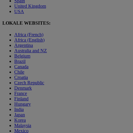
Spain
United Kingdom
USA
LOKALE WEBSITES:
Africa (French)
Africa (English)
Argentina
Australia and NZ
Belgium
Brazil
Canada
Chile
Croatia
Czech Republic
Denmark
France
Finland
Hungary
India
Japan
Korea
Malaysia
Mexico