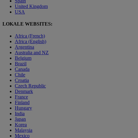
Spain
United Kingdom
USA
LOKALE WEBSITES:
Africa (French)
Africa (English)
Argentina
Australia and NZ
Belgium
Brazil
Canada
Chile
Croatia
Czech Republic
Denmark
France
Finland
Hungary
India
Japan
Korea
Malaysia
Mexico