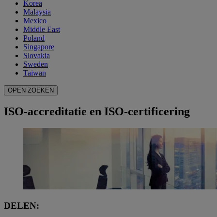
Korea
Malaysia
Mexico
Middle East
Poland
Singapore
Slovakia
Sweden
Taiwan
OPEN ZOEKEN
ISO-accreditatie en ISO-certificering
DELEN: