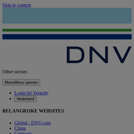
Skip to content
Other sectors
Menu
Menu openen
Login bij Veracity
Nederland
BELANGRIJKE WEBSITES
Global - DNV.com
China
Germany