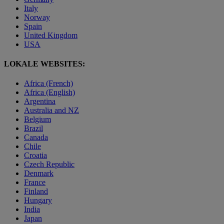
Italy
Norway
Spain
United Kingdom
USA
LOKALE WEBSITES:
Africa (French)
Africa (English)
Argentina
Australia and NZ
Belgium
Brazil
Canada
Chile
Croatia
Czech Republic
Denmark
France
Finland
Hungary
India
Japan