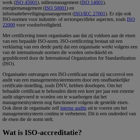
werk (
ISO 45001
), milieumanagement (
ISO 14001
),
energiemanagement (
ISO 50001
) en
informatiebeveiligingsmanagement (
ISO/IEC 27001
). Er zijn ook
ISO-normen voor industrie- of sectorspecifieke aspecten, zoals
ISO
22000
voor voedselveiligheid.
Met certificering tonen organisaties aan dat zij voldoen aan de eisen
van een bepaalde ISO-norm. ISO-certificering bestaat uit een
verklaring van een derde partij dat een organisatie werkt volgens een
van de internationale normen die worden ontwikkeld en
gepubliceerd door de International Organization for Standardization
(ISO).
Organisaties ontvangen een ISO-certificaat nadat zij succesvol een
audit van een managementsysteemnorm door een onafhankelijke
certificatie-instelling, zoals DNV, hebben doorlopen. Om het
behaalde certificaat te behouden dient een keer per jaar een externe
audit uitgevoerd te worden om te waarborgen dat het
managementsysteem nog functioneert volgens de gestelde eisen.
Ook dient de organisatie zelf
interne audits
uit te voeren om het
managementsysteem continu te verbeteren. Dit is een onderdeel van
de eisen die de norm stelt.
Wat is ISO-accreditatie?