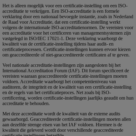
Het is alleen mogelijk voor een certificatie-instelling om een ISO-
accreditatie te verkrijgen. Een ISO-accreditatie is een formele
verklaring door een nationaal bevoegde instantie, zoals in Nederland
de Raad voor Accreditatie, dat een certificatie-instelling werkt
volgens de internationale ISO-accreditatienormen. De vereisten voor
een accreditatie voor het certificeren van managementsystemen zijn
vastgelegd in ISO/IEC 17021-1. Deze verklaring waarborgt de
kwaliteit van de certificatie-instelling tijdens haar audit- en
certificatieprocessen. Certificatie-instellingen kunnen ervoor kiezen
om geaccrediteerde of niet-geaccrediteerde certificaten af te geven.
Veel nationale accreditatie-instellingen zijn aangesloten bij het
International Accreditation Forum (IAF). Dit forum specificeert de
vereisten waaraan geaccrediteerde certificatie-instellingen moeten
voldoen. Accreditatie waarborgt het competentieniveau van
auditoren, de integriteit en de kwaliteit van een certificatie-instelling
en de regels van het certificatieproces. Net zoals bij ISO-
certificering, worden certificatie-instellingen jaarlijks geaudit om hun
accreditatie te behouden.
Met deze accreditatie wordt de kwaliteit van de externe audits
gewaarborgd. Geaccrediteerde certificatie-instellingen moeten allen
aan dezelfde strenge eisen van het IAF voldoen. Hiermee is de
kwaliteit die geleverd wordt door verschillende geaccrediteerde
certificatie instellingen hetzelfde.