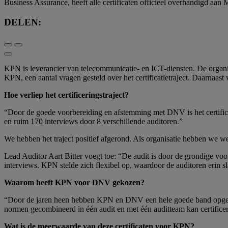
Business Assurance, heeft alle certificaten officieel overhandigd aa
DELEN:
KPN is leverancier van telecommunicatie- en ICT-diensten. De organis
KPN, een aantal vragen gesteld over het certificatietraject. Daarnaast ve
Hoe verliep het certificeringstraject?
“Door de goede voorbereiding en afstemming met DNV is het certifica
en ruim 170 interviews door 8 verschillende auditoren.”
We hebben het traject positief afgerond. Als organisatie hebben we wee
Lead Auditor Aart Bitter voegt toe: “De audit is door de grondige vo
interviews. KPN stelde zich flexibel op, waardoor de auditoren erin 
Waarom heeft KPN voor DNV gekozen?
“Door de jaren heen hebben KPN en DNV een hele goede band opgebou
normen gecombineerd in één audit en met één auditteam kan certifice
Wat is de meerwaarde van deze certificaten voor KPN?