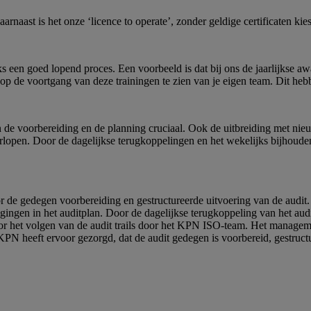
rnaast is het onze ‘licence to operate’, zonder geldige certificaten kies
 een goed lopend proces. Een voorbeeld is dat bij ons de jaarlijkse a
op de voortgang van deze trainingen te zien van je eigen team. Dit heb
n de voorbereiding en de planning cruciaal. Ook de uitbreiding met nie
pen. Door de dagelijkse terugkoppelingen en het wekelijks bijhouden v
r de gedegen voorbereiding en gestructureerde uitvoering van de audit. 
gen in het auditplan. Door de dagelijkse terugkoppeling van het audit
oor het volgen van de audit trails door het KPN ISO-team. Het manage
PN heeft ervoor gezorgd, dat de audit gedegen is voorbereid, gestructure