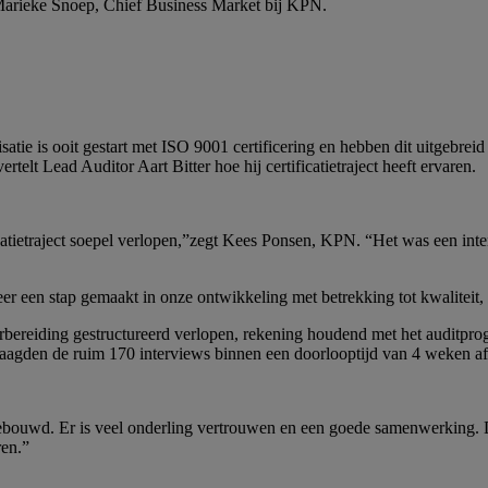
n Marieke Snoep, Chief Business Market bij KPN.
atie is ooit gestart met ISO 9001 certificering en hebben dit uitgebr
rtelt Lead Auditor Aart Bitter hoe hij certificatietraject heeft ervaren.
tietraject soepel verlopen,”zegt Kees Ponsen, KPN. “Het was een inte
r een stap gemaakt in onze ontwikkeling met betrekking tot kwaliteit, i
orbereiding gestructureerd verlopen, rekening houdend met het auditpr
slaagden de ruim 170 interviews binnen een doorlooptijd van 4 weken af
wd. Er is veel onderling vertrouwen en een goede samenwerking. Daa
ren.”