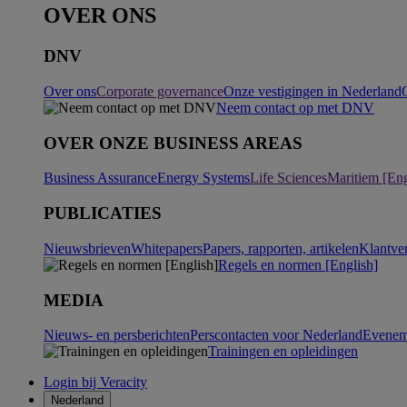
OVER ONS
DNV
Over ons
Corporate governance
Onze vestigingen in Nederland
Neem contact op met DNV
OVER ONZE BUSINESS AREAS
Business Assurance
Energy Systems
Life Sciences
Maritiem [Eng
PUBLICATIES
Nieuwsbrieven
Whitepapers
Papers, rapporten, artikelen
Klantve
Regels en normen [English]
MEDIA
Nieuws- en persberichten
Perscontacten voor Nederland
Evenem
Trainingen en opleidingen
Login bij Veracity
Nederland