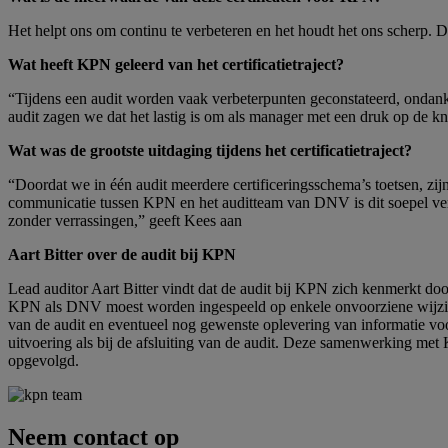
Het helpt ons om continu te verbeteren en het houdt het ons scherp. Daa
Wat heeft KPN geleerd van het certificatietraject?
“Tijdens een audit worden vaak verbeterpunten geconstateerd, ondanks
audit zagen we dat het lastig is om als manager met een druk op de kn
Wat was de grootste uitdaging tijdens het certificatietraject?
“Doordat we in één audit meerdere certificeringsschema’s toetsen, zij
communicatie tussen KPN en het auditteam van DNV is dit soepel verlo
zonder verrassingen,” geeft Kees aan
Aart Bitter over de audit bij KPN
Lead auditor Aart Bitter vindt dat de audit bij KPN zich kenmerkt doo
KPN als DNV moest worden ingespeeld op enkele onvoorziene wijzigin
van de audit en eventueel nog gewenste oplevering van informatie v
uitvoering als bij de afsluiting van de audit. Deze samenwerking met K
opgevolgd.
Neem contact op