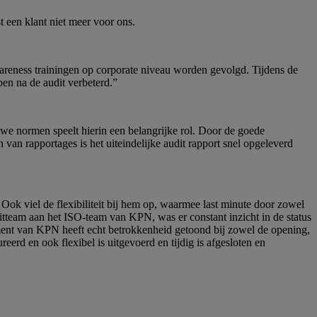
t een klant niet meer voor ons.
wareness trainingen op corporate niveau worden gevolgd. Tijdens de
ben na de audit verbeterd.”
uwe normen speelt hierin een belangrijke rol. Door de goede
an rapportages is het uiteindelijke audit rapport snel opgeleverd
Ook viel de flexibiliteit bij hem op, waarmee last minute door zowel
team aan het ISO-team van KPN, was er constant inzicht in de status
ment van KPN heeft echt betrokkenheid getoond bij zowel de opening,
erd en ook flexibel is uitgevoerd en tijdig is afgesloten en