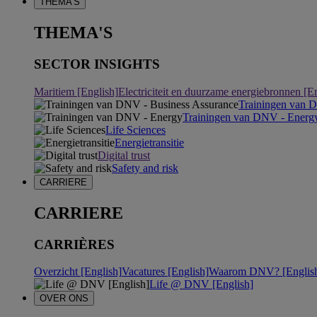
THEMA'S
THEMA'S
SECTOR INSIGHTS
Maritiem [English]
Electriciteit en duurzame energiebronnen [E
Trainingen van 
Trainingen van DNV - Energ
Life Sciences
Energietransitie
Digital trust
Safety and risk
CARRIERE
CARRIERE
CARRIÈRES
Overzicht [English]
Vacatures [English]
Waarom DNV? [Englis
Life @ DNV [English]
OVER ONS