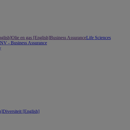
nglish]
Olie en gas [English]
Business Assurance
Life Sciences
DNV - Business Assurance
y
h]
Diversiteit [English]