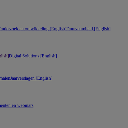
Onderzoek en ontwikkeling [English]
Duurzaamheid [English]
lish]
Digital Solutions [English]
rhalen
Jaarverslagen [English]
enten en webinars