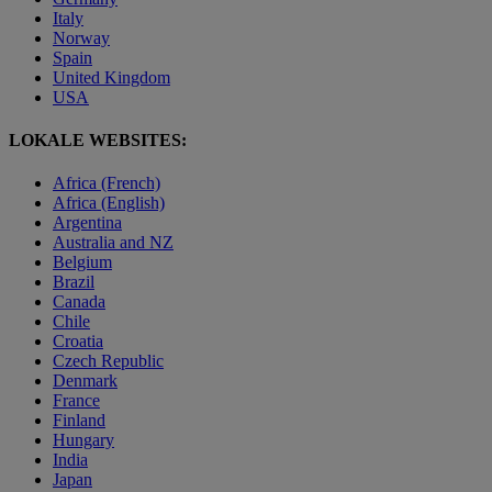
Italy
Norway
Spain
United Kingdom
USA
LOKALE WEBSITES:
Africa (French)
Africa (English)
Argentina
Australia and NZ
Belgium
Brazil
Canada
Chile
Croatia
Czech Republic
Denmark
France
Finland
Hungary
India
Japan