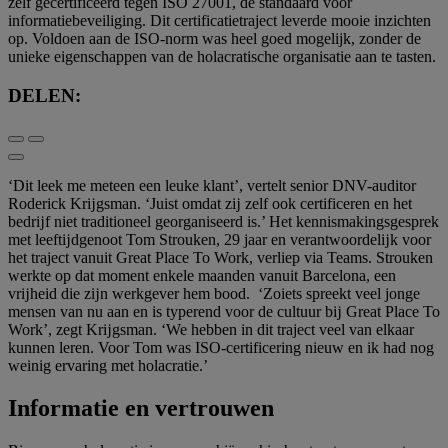
zelf gecertificeerd tegen ISO 27001, de standaard voor
informatiebeveiliging. Dit ­certificatietraject leverde mooie inzichten
op. Voldoen aan de ISO-norm was heel goed mogelijk, zonder de
unieke eigenschappen van de holacratische organisatie aan te tasten.
DELEN:
‘Dit leek me meteen een leuke klant’, vertelt senior DNV-auditor
Roderick Krĳgsman. ‘Juist omdat zĳ zelf ook certificeren en het
bedrĳf niet traditioneel georganiseerd is.’ Het kennismakingsgesprek
met leeftĳdgenoot Tom Strouken, 29 jaar en verantwoordelĳk voor
het traject vanuit Great Place To Work, verliep via Teams. Strouken
werkte op dat moment enkele maanden vanuit Barcelona, een
vrĳheid die zĳn werkgever hem bood. ‘Zoiets spreekt veel jonge
mensen van nu aan en is typerend voor de cultuur bĳ Great Place To
Work’, zegt Krĳgsman. ‘We hebben in dit traject veel van elkaar
kunnen leren. Voor Tom was ISO-certificering nieuw en ik had nog
weinig ervaring met holacratie.’
Informatie en vertrouwen