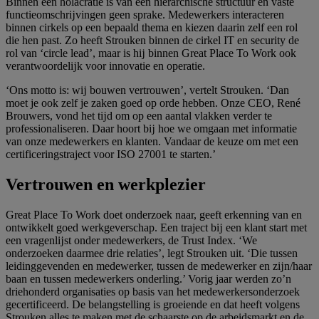
Binnen een holacratie is van een hiërarchische structuur en vaste
functieomschrĳvingen geen sprake. Medewerkers interacteren
binnen cirkels op een bepaald thema en kiezen daarin zelf een rol
die hen past. Zo heeft Strouken binnen de cirkel IT en security de
rol van ‘circle lead’, maar is hĳ binnen Great Place To Work ook
verantwoordelĳk voor innovatie en operatie.
‘Ons motto is: wĳ bouwen vertrouwen’, vertelt Strouken. ‘Dan
moet je ook zelf je zaken goed op orde hebben. Onze CEO, René
Brouwers, vond het tĳd om op een aantal vlakken verder te
professionaliseren. Daar hoort bĳ hoe we omgaan met informatie
van onze medewerkers en klanten. Vandaar de keuze om met een
certificeringstraject voor ISO 27001 te starten.’
Vertrouwen en werkplezier
Great Place To Work doet onderzoek naar, geeft erkenning van en
ontwikkelt goed werkgeverschap. Een traject bĳ een klant start met
een vragenlĳst onder medewerkers, de Trust Index. ‘We
onderzoeken daarmee drie relaties’, legt Strouken uit. ‘Die tussen
leidinggevenden en medewerker, tussen de medewerker en zĳn/haar
baan en tussen medewerkers onderling.’ Vorig jaar werden zo’n
driehonderd organisaties op basis van het medewerkersonderzoek
gecertificeerd. De belangstelling is groeiende en dat heeft volgens
Strouken alles te maken met de schaarste op de arbeidsmarkt en de