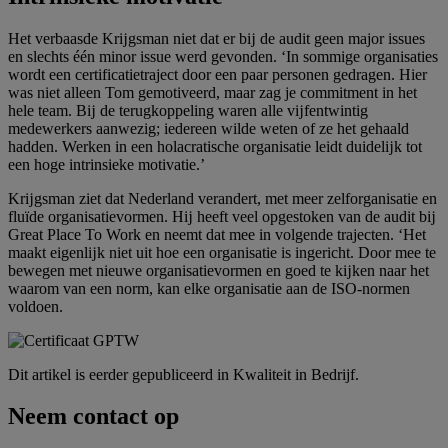
Het verbaasde Krĳgsman niet dat er bĳ de audit geen major issues
en slechts één minor issue werd gevonden. ‘In sommige organisaties
wordt een certificatietraject door een paar personen gedragen. Hier
was niet alleen Tom gemotiveerd, maar zag je commitment in het
hele team. Bĳ de terugkoppeling waren alle vĳfentwintig
medewerkers aanwezig; iedereen wilde weten of ze het gehaald
hadden. Werken in een holacratische organisatie leidt duidelĳk tot
een hoge intrinsieke motivatie.’
Krĳgsman ziet dat Nederland verandert, met meer zelforganisatie en
fluïde organisatievormen. Hĳ heeft veel opgestoken van de audit bĳ
Great Place To Work en neemt dat mee in volgende trajecten. ‘Het
maakt eigenlĳk niet uit hoe een organisatie is ingericht. Door mee te
bewegen met nieuwe organisatievormen en goed te kĳken naar het
waarom van een norm, kan elke organisatie aan de ISO-normen
voldoen.
Dit artikel is eerder gepubliceerd in
Kwaliteit in Bedrijf
.
Neem contact op