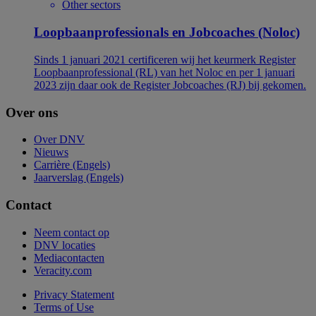
Other sectors
Loopbaanprofessionals en Jobcoaches (Noloc)
Sinds 1 januari 2021 certificeren wij het keurmerk Register
Loopbaanprofessional (RL) van het Noloc en per 1 januari
2023 zijn daar ook de Register Jobcoaches (RJ) bij gekomen.
Over ons
Over DNV
Nieuws
Carrière (Engels)
Jaarverslag (Engels)
Contact
Neem contact op
DNV locaties
Mediacontacten
Veracity.com
Privacy Statement
Terms of Use