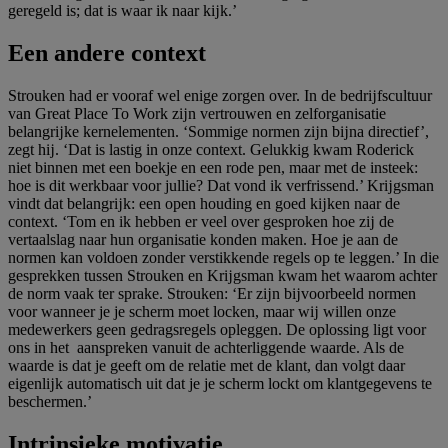
geregeld is; dat is waar ik naar kĳk.’
Een andere context
Strouken had er vooraf wel enige zorgen over. In de bedrĳfscultuur
van Great Place To Work zĳn vertrouwen en zelforganisatie
belangrĳke kernelementen. ‘Sommige normen zĳn bĳna directief’,
zegt hĳ. ‘Dat is lastig in onze context. Gelukkig kwam Roderick
niet binnen met een boekje en een rode pen, maar met de insteek:
hoe is dit werkbaar voor jullie? Dat vond ik verfrissend.’ Krĳgsman
vindt dat belangrĳk: een open houding en goed kĳken naar de
context. ‘Tom en ik hebben er veel over gesproken hoe zĳ de
vertaalslag naar hun organisatie konden maken. Hoe je aan de
normen kan voldoen zonder verstikkende regels op te leggen.’ In die
gesprekken tussen Strouken en Krĳgsman kwam het waarom achter
de norm vaak ter sprake. Strouken: ‘Er zĳn bĳvoorbeeld normen
voor wanneer je je scherm moet locken, maar wĳ willen onze
medewerkers geen gedragsregels opleggen. De oplossing ligt voor
ons in het aanspreken vanuit de achterliggende waarde. Als de
waarde is dat je geeft om de relatie met de klant, dan volgt daar
eigenlĳk automatisch uit dat je je scherm lockt om klantgegevens te
beschermen.’
Intrinsieke motivatie