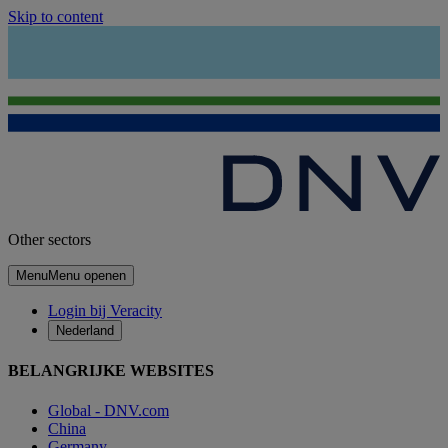
Skip to content
Other sectors
Menu
Menu openen
Login bij Veracity
Nederland
BELANGRIJKE WEBSITES
Global - DNV.com
China
Germany