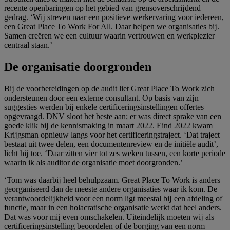
recente openbaringen op het gebied van grensoverschrĳdend
gedrag. ‘Wĳ streven naar een positieve werkervaring voor iedereen,
een Great Place To Work For All. Daar helpen we organisaties bĳ.
Samen creëren we een cultuur waarin vertrouwen en werkplezier
centraal staan.’
De organisatie doorgronden
Bĳ de voorbereidingen op de audit liet Great Place To Work zich
ondersteunen door een externe consultant. Op basis van zĳn
suggesties werden bĳ enkele certificeringsinstellingen offertes
opgevraagd. DNV sloot het beste aan; er was direct sprake van een
goede klik bĳ de kennismaking in maart 2022. Eind 2022 kwam
Krĳgsman opnieuw langs voor het certificeringstraject. ‘Dat traject
bestaat uit twee delen, een documentenreview en de initiële audit’,
licht hĳ toe. ‘Daar zitten vier tot zes weken tussen, een korte periode
waarin ik als auditor de organisatie moet doorgronden.’
‘Tom was daarbĳ heel behulpzaam. Great Place To Work is anders
georganiseerd dan de meeste andere organisaties waar ik kom. De
verantwoordelĳkheid voor een norm ligt meestal bĳ een afdeling of
functie, maar in een holacratische organisatie werkt dat heel anders.
Dat was voor mĳ even omschakelen. Uiteindelĳk moeten wĳ als
certificeringsinstelling beoordelen of de borging van een norm