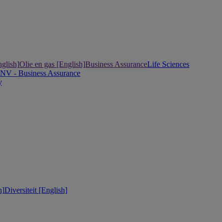
nglish]
Olie en gas [English]
Business Assurance
Life Sciences
DNV - Business Assurance
y
h]
Diversiteit [English]