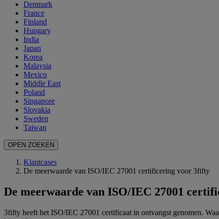
Denmark
France
Finland
Hungary
India
Japan
Korea
Malaysia
Mexico
Middle East
Poland
Singapore
Slovakia
Sweden
Taiwan
OPEN ZOEKEN
Klantcases
De meerwaarde van ISO/IEC 27001 certificering voor 3fifty
De meerwaarde van ISO/IEC 27001 certific
3fifty heeft het ISO/IEC 27001 certificaat in ontvangst genomen. Waa