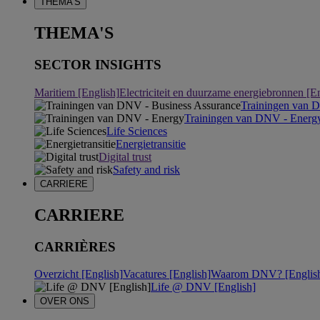
THEMA'S
THEMA'S
SECTOR INSIGHTS
Maritiem [English]
Electriciteit en duurzame energiebronnen [E
Trainingen van 
Trainingen van DNV - Energ
Life Sciences
Energietransitie
Digital trust
Safety and risk
CARRIERE
CARRIERE
CARRIÈRES
Overzicht [English]
Vacatures [English]
Waarom DNV? [Englis
Life @ DNV [English]
OVER ONS