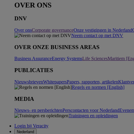
OVER ONS
DNV
Over ons
Corporate governance
Onze vestigingen in Nederland
Neem contact op met DNV
OVER ONZE BUSINESS AREAS
Business Assurance
Energy Systems
Life Sciences
Maritiem [Eng
PUBLICATIES
Nieuwsbrieven
Whitepapers
Papers, rapporten, artikelen
Klantve
Regels en normen [English]
MEDIA
Nieuws- en persberichten
Perscontacten voor Nederland
Evenem
Trainingen en opleidingen
Login bij Veracity
Nederland