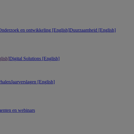
Onderzoek en ontwikkeling [English]
Duurzaamheid [English]
lish]
Digital Solutions [English]
rhalen
Jaarverslagen [English]
enten en webinars