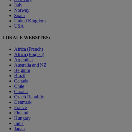
Italy
Norway
Spain
United Kingdom
USA
LOKALE WEBSITES:
Africa (French)
Africa (English)
Argentina
Australia and NZ
Belgium
Brazil
Canada
Chile
Croatia
Czech Republic
Denmark
France
Finland
Hungary
India
Japan