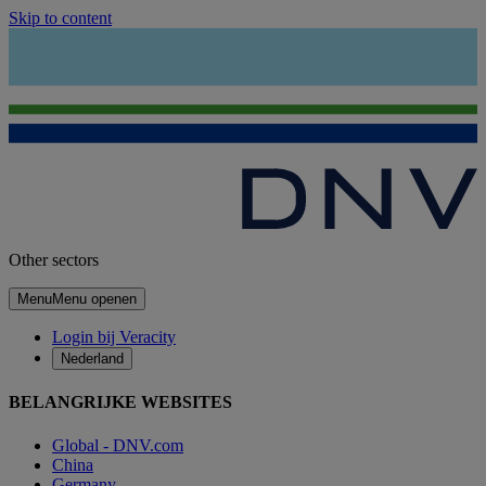
Skip to content
Other sectors
Menu
Menu openen
Login bij Veracity
Nederland
BELANGRIJKE WEBSITES
Global - DNV.com
China
Germany