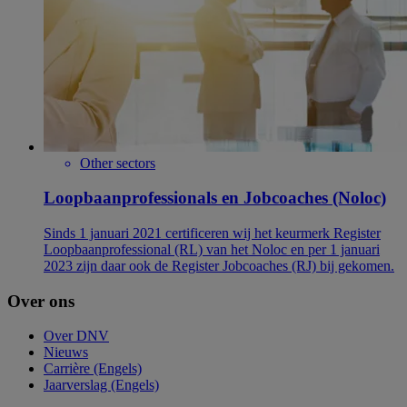
Other sectors
Loopbaanprofessionals en Jobcoaches (Noloc)
Sinds 1 januari 2021 certificeren wij het keurmerk Register
Loopbaanprofessional (RL) van het Noloc en per 1 januari
2023 zijn daar ook de Register Jobcoaches (RJ) bij gekomen.
Over ons
Over DNV
Nieuws
Carrière (Engels)
Jaarverslag (Engels)