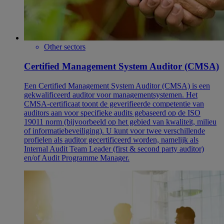
Other sectors
Certified Management System Auditor (CMSA)
Een Certified Management System Auditor (CMSA) is een
gekwalificeerd auditor voor managementsystemen. Het
CMSA-certificaat toont de geverifieerde competentie van
auditors aan voor specifieke audits gebaseerd op de ISO
19011 norm (bijvoorbeeld op het gebied van kwaliteit, milieu
of informatiebeveiliging). U kunt voor twee verschillende
profielen als auditor gecertificeerd worden, namelijk als
Internal Audit Team Leader (first & second party auditor)
en/of Audit Programme Manager.