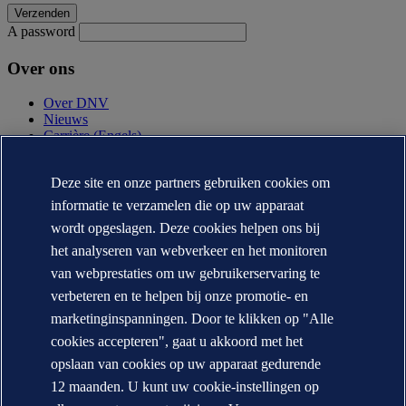
A password
Over ons
Over DNV
Nieuws
Carrière (Engels)
Jaarverslag (Engels)
Deze site en onze partners gebruiken cookies om
Contact
informatie te verzamelen die op uw apparaat
Neem contact op
wordt opgeslagen. Deze cookies helpen ons bij
DNV locaties
het analyseren van webverkeer en het monitoren
Mediacontacten
Veracity.com
van webprestaties om uw gebruikerservaring te
verbeteren en te helpen bij onze promotie- en
Privacy Statement
Terms of Use
marketinginspanningen. Door te klikken op "Alle
Copyright © DNV AS 2026
cookies accepteren", gaat u akkoord met het
Cookie informatie
opslaan van cookies op uw apparaat gedurende
12 maanden. U kunt uw cookie-instellingen op