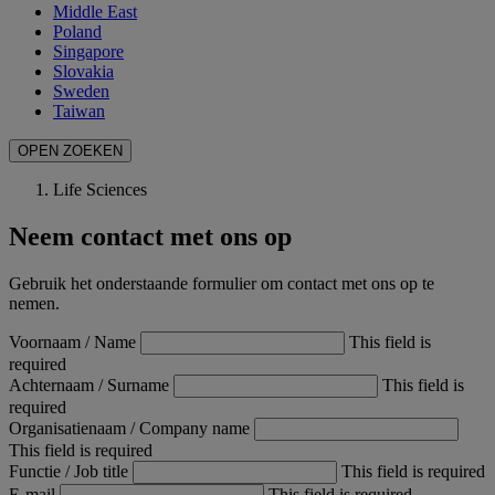
Middle East
Poland
Singapore
Slovakia
Sweden
Taiwan
OPEN ZOEKEN
Life Sciences
Neem contact met ons op
Gebruik het onderstaande formulier om contact met ons op te
nemen.
Voornaam / Name
This field is
required
Achternaam / Surname
This field is
required
Organisatienaam / Company name
This field is required
Functie / Job title
This field is required
E-mail
This field is required