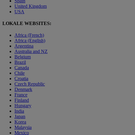
Spain
United Kingdom
USA
LOKALE WEBSITES:
Africa (French)
Africa (English)
Argentina
Australia and NZ
Belgium
Brazil
Canada
Chile
Croatia
Czech Republic
Denmark
France
Finland
Hungary
India
Japan
Korea
Malaysia
Mexico