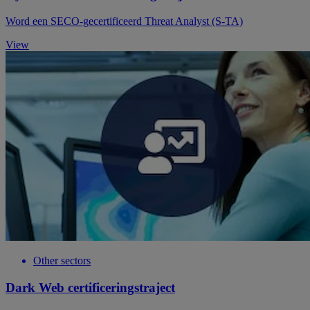
Word een SECO-gecertificeerd Threat Analyst (S-TA)
View
Other sectors
Dark Web certificeringstraject