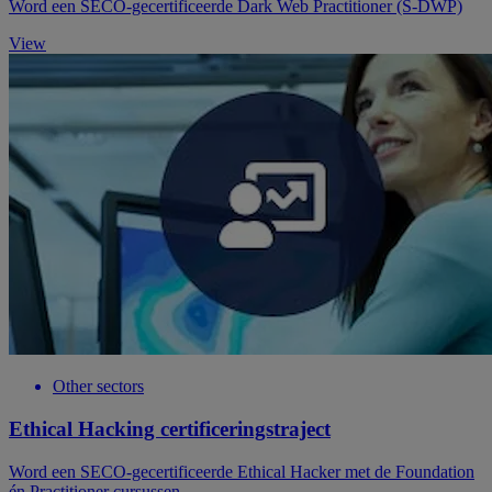
Word een SECO-gecertificeerde Dark Web Practitioner (S-DWP)
View
Other sectors
Ethical Hacking certificeringstraject
Word een SECO-gecertificeerde Ethical Hacker met de Foundation
én Practitioner cursussen.