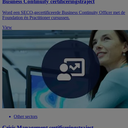
Business Continuity certificeringstraject
Word een SECO-gecertificeerde Business Continuity Officer met de
Foundation én Practitioner cursussen.
View
Other sectors
Crisis Management certificeringstraject