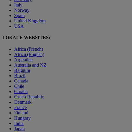
Italy
Norway
Spain
United Kingdom
USA
LOKALE WEBSITES:
Africa (French)
Africa (English)
Argentina
Australia and NZ
Belgium
Brazil
Canada
Chile
Croatia
Czech Republic
Denmark
France
Finland
Hungary
India
Japan