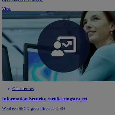
View
Other sectors
Information Security certificeringstraject
Word een SECO-gecertificeerde CISO