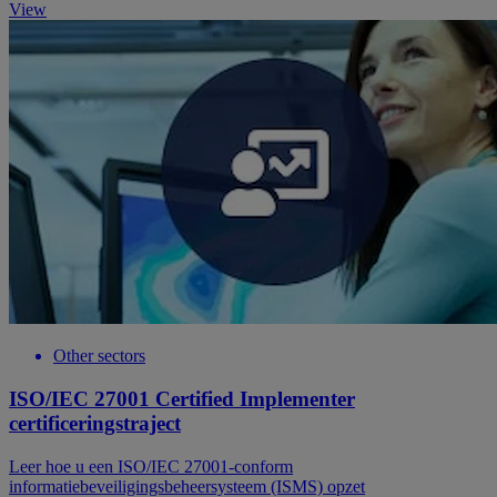
View
Other sectors
ISO/IEC 27001 Certified Implementer
certificeringstraject
Leer hoe u een ISO/IEC 27001-conform
informatiebeveiligingsbeheersysteem (ISMS) opzet