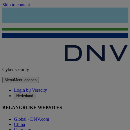
Skip to content
Cyber security
Menu
Menu openen
Login bij Veracity
Nederland
BELANGRIJKE WEBSITES
Global - DNV.com
China
Germany