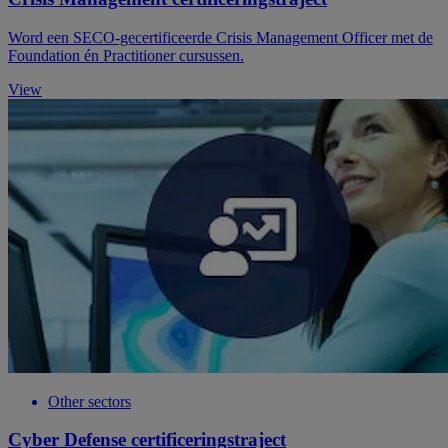
Word een SECO-gecertificeerde Crisis Management Officer met de
Foundation én Practitioner cursussen.
View
Other sectors
Cyber Defense certificeringstraject