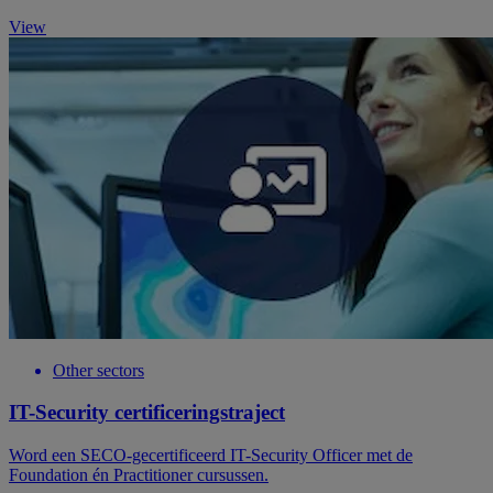
View
Other sectors
IT-Security certificeringstraject
Word een SECO-gecertificeerd IT-Security Officer met de
Foundation én Practitioner cursussen.