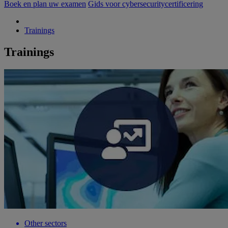
Boek en plan uw examen
Gids voor cybersecuritycertificering
Trainings
Trainings
Other sectors