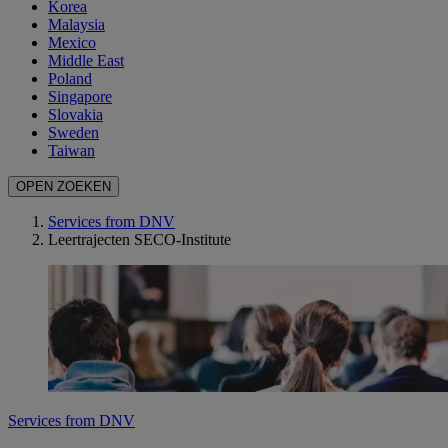
Korea
Malaysia
Mexico
Middle East
Poland
Singapore
Slovakia
Sweden
Taiwan
OPEN ZOEKEN
Services from DNV
Leertrajecten SECO-Institute
Services from DNV