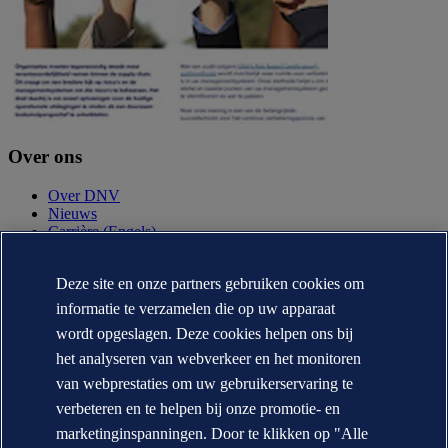
Over ons
Over DNV
Nieuws
Carrière (Engels)
Jaarverslag (Engels)
Deze site en onze partners gebruiken cookies om
Contact
informatie te verzamelen die op uw apparaat
Neem contact op
wordt opgeslagen. Deze cookies helpen ons bij
DNV locaties
het analyseren van webverkeer en het monitoren
Mediacontacten
Veracity.com
van webprestaties om uw gebruikerservaring te
verbeteren en te helpen bij onze promotie- en
Privacy Statement
Terms of Use
marketinginspanningen. Door te klikken op "Alle