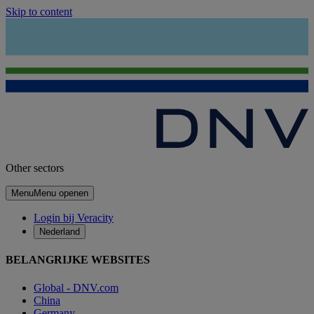
Skip to content
Other sectors
Menu
Menu openen
Login bij Veracity
Nederland
BELANGRIJKE WEBSITES
Global - DNV.com
China
Germany