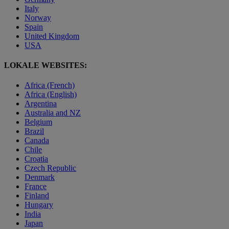
Italy
Norway
Spain
United Kingdom
USA
LOKALE WEBSITES:
Africa (French)
Africa (English)
Argentina
Australia and NZ
Belgium
Brazil
Canada
Chile
Croatia
Czech Republic
Denmark
France
Finland
Hungary
India
Japan