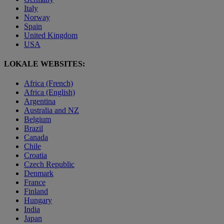
Italy
Norway
Spain
United Kingdom
USA
LOKALE WEBSITES:
Africa (French)
Africa (English)
Argentina
Australia and NZ
Belgium
Brazil
Canada
Chile
Croatia
Czech Republic
Denmark
France
Finland
Hungary
India
Japan