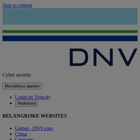
Skip to content
Cyber security
Menu
Menu openen
Login bij Veracity
Nederland
BELANGRIJKE WEBSITES
Global - DNV.com
China
Germany