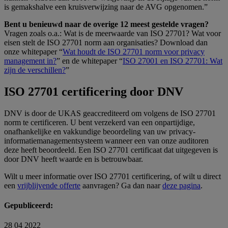
is gemakshalve een kruisverwijzing naar de AVG opgenomen.”
Bent u benieuwd naar de overige 12 meest gestelde vragen?
Vragen zoals o.a.: Wat is de meerwaarde van ISO 27701? Wat voor
eisen stelt de ISO 27701 norm aan organisaties? Download dan
onze whitepaper “
Wat houdt de ISO 27701 norm voor privacy
management in?
” en de whitepaper “
ISO 27001 en ISO 27701: Wat
zijn de verschillen?
”
ISO 27701 certificering door DNV
DNV is door de UKAS geaccrediteerd om volgens de ISO 27701
norm te certificeren. U bent verzekerd van een onpartijdige,
onafhankelijke en vakkundige beoordeling van uw privacy-
informatiemanagementsysteem wanneer een van onze auditoren
deze heeft beoordeeld. Een ISO 27701 certificaat dat uitgegeven is
door DNV heeft waarde en is betrouwbaar.
Wilt u meer informatie over ISO 27701 certificering, of wilt u direct
een
vrijblijvende offerte
aanvragen? Ga dan naar
deze pagina
.
Gepubliceerd:
28 04 2022