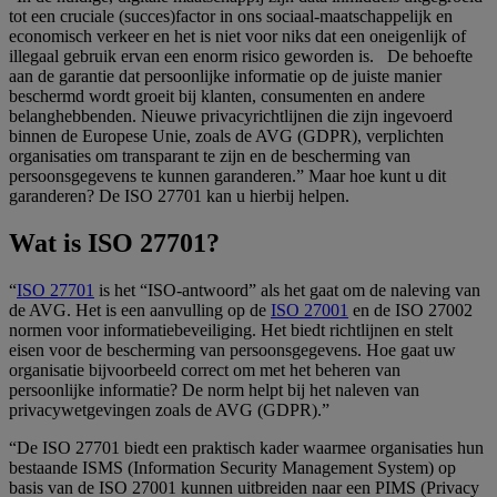
tot een cruciale (succes)factor in ons sociaal-maatschappelijk en
economisch verkeer en het is niet voor niks dat een oneigenlijk of
illegaal gebruik ervan een enorm risico geworden is. De behoefte
aan de garantie dat persoonlijke informatie op de juiste manier
beschermd wordt groeit bij klanten, consumenten en andere
belanghebbenden. Nieuwe privacyrichtlijnen die zijn ingevoerd
binnen de Europese Unie, zoals de AVG (GDPR), verplichten
organisaties om transparant te zijn en de bescherming van
persoonsgegevens te kunnen garanderen.” Maar hoe kunt u dit
garanderen? De ISO 27701 kan u hierbij helpen.
Wat is ISO 27701?
“
ISO 27701
is het “ISO-antwoord” als het gaat om de naleving van
de AVG. Het is een aanvulling op de
ISO 27001
en de ISO 27002
normen voor informatiebeveiliging. Het biedt richtlijnen en stelt
eisen voor de bescherming van persoonsgegevens. Hoe gaat uw
organisatie bijvoorbeeld correct om met het beheren van
persoonlijke informatie? De norm helpt bij het naleven van
privacywetgevingen zoals de AVG (GDPR).”
“De ISO 27701 biedt een praktisch kader waarmee organisaties hun
bestaande ISMS (Information Security Management System) op
basis van de ISO 27001 kunnen uitbreiden naar een PIMS (Privacy