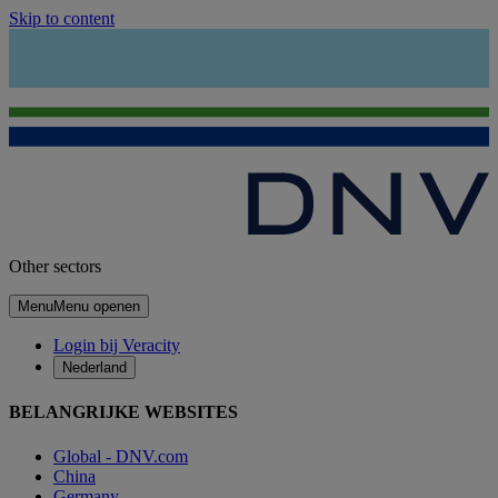
Skip to content
Other sectors
Menu
Menu openen
Login bij Veracity
Nederland
BELANGRIJKE WEBSITES
Global - DNV.com
China
Germany