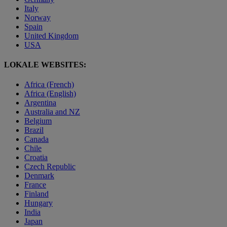
Italy
Norway
Spain
United Kingdom
USA
LOKALE WEBSITES:
Africa (French)
Africa (English)
Argentina
Australia and NZ
Belgium
Brazil
Canada
Chile
Croatia
Czech Republic
Denmark
France
Finland
Hungary
India
Japan