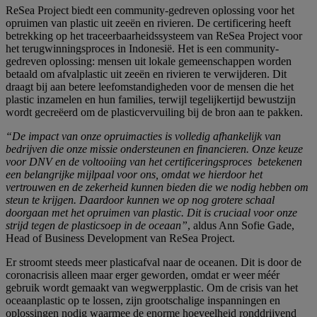
ReSea Project biedt een community-gedreven oplossing voor het
opruimen van plastic uit zeeën en rivieren. De certificering heeft
betrekking op het traceerbaarheidssysteem van ReSea Project voor
het terugwinningsproces in Indonesië. Het is een community-
gedreven oplossing: mensen uit lokale gemeenschappen worden
betaald om afvalplastic uit zeeën en rivieren te verwijderen. Dit
draagt bij aan betere leefomstandigheden voor de mensen die het
plastic inzamelen en hun families, terwijl tegelijkertijd bewustzijn
wordt gecreëerd om de plasticvervuiling bij de bron aan te pakken.
“De impact van onze opruimacties is volledig afhankelijk van
bedrijven die onze missie ondersteunen en financieren. Onze keuze
voor DNV en de voltooiing van het certificeringsproces betekenen
een belangrijke mijlpaal voor ons, omdat we hierdoor het
vertrouwen en de zekerheid kunnen bieden die we nodig hebben om
steun te krijgen. Daardoor kunnen we op nog grotere schaal
doorgaan met het opruimen van plastic. Dit is cruciaal voor onze
strijd tegen de plasticsoep in de oceaan”
, aldus Ann Sofie Gade,
Head of Business Development van ReSea Project.
Er stroomt steeds meer plasticafval naar de oceanen. Dit is door de
coronacrisis alleen maar erger geworden, omdat er weer méér
gebruik wordt gemaakt van wegwerpplastic. Om de crisis van het
oceaanplastic op te lossen, zijn grootschalige inspanningen en
oplossingen nodig waarmee de enorme hoeveelheid ronddrijvend