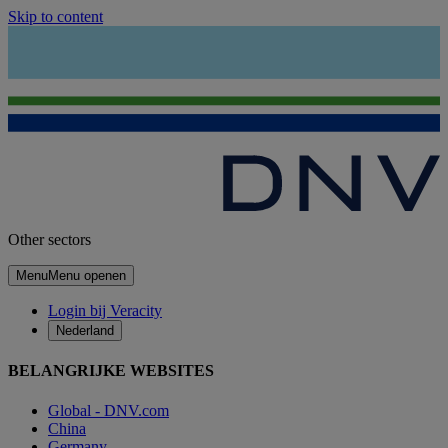
Skip to content
Other sectors
Menu
Menu openen
Login bij Veracity
Nederland
BELANGRIJKE WEBSITES
Global - DNV.com
China
Germany