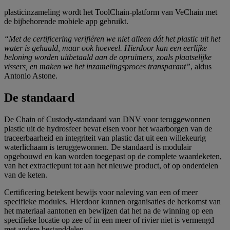
plasticinzameling wordt het ToolChain-platform van VeChain met
de bijbehorende mobiele app gebruikt.
“Met de certificering verifiëren we niet alleen dát het plastic uit het
water is gehaald, maar ook hoeveel. Hierdoor kan een eerlijke
beloning worden uitbetaald aan de opruimers, zoals plaatselijke
vissers, en maken we het inzamelingsproces transparant”
, aldus
Antonio Astone.
De standaard
De Chain of Custody-standaard van DNV voor teruggewonnen
plastic uit de hydrosfeer bevat eisen voor het waarborgen van de
traceerbaarheid en integriteit van plastic dat uit een willekeurig
waterlichaam is teruggewonnen. De standaard is modulair
opgebouwd en kan worden toegepast op de complete waardeketen,
van het extractiepunt tot aan het nieuwe product, of op onderdelen
van de keten.
Certificering betekent bewijs voor naleving van een of meer
specifieke modules. Hierdoor kunnen organisaties de herkomst van
het materiaal aantonen en bewijzen dat het na de winning op een
specifieke locatie op zee of in een meer of rivier niet is vermengd
met andere bestanddelen.