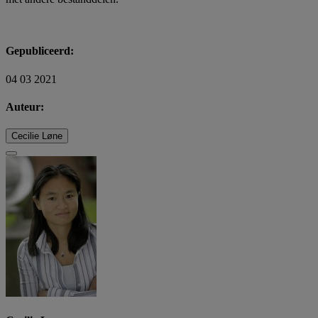
Gepubliceerd:
04 03 2021
Auteur:
Cecilie Løne