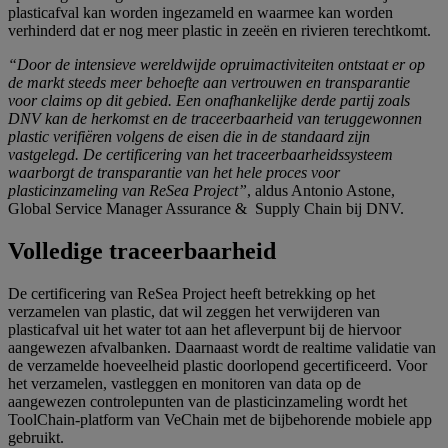
plasticafval kan worden ingezameld en waarmee kan worden
verhinderd dat er nog meer plastic in zeeën en rivieren terechtkomt.
“Door de intensieve wereldwijde opruimactiviteiten ontstaat er op
de markt steeds meer behoefte aan vertrouwen en transparantie
voor claims op dit gebied. Een onafhankelijke derde partij zoals
DNV kan de herkomst en de traceerbaarheid van teruggewonnen
plastic verifiëren volgens de eisen die in de standaard zijn
vastgelegd. De certificering van het traceerbaarheidssysteem
waarborgt de transparantie van het hele proces voor
plasticinzameling van ReSea Project”
, aldus Antonio Astone,
Global Service Manager Assurance & Supply Chain bij DNV.
Volledige traceerbaarheid
De certificering van ReSea Project heeft betrekking op het
verzamelen van plastic, dat wil zeggen het verwijderen van
plasticafval uit het water tot aan het afleverpunt bij de hiervoor
aangewezen afvalbanken. Daarnaast wordt de realtime validatie van
de verzamelde hoeveelheid plastic doorlopend gecertificeerd. Voor
het verzamelen, vastleggen en monitoren van data op de
aangewezen controlepunten van de plasticinzameling wordt het
ToolChain-platform van VeChain met de bijbehorende mobiele app
gebruikt.