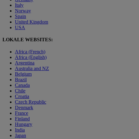
Italy
Norway
Spain
United Kingdom
USA
LOKALE WEBSITES:
Africa (French)
Africa (English)
Argentina
Australia and NZ
Belgium
Brazil
Canada
Chile
Croatia
Czech Republic
Denmark
France
Finland
Hungary
India
Japan