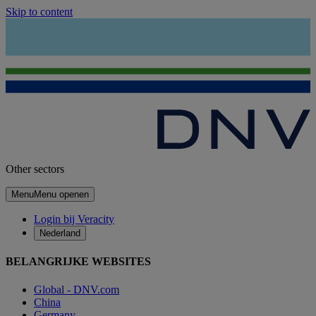
Skip to content
Other sectors
Menu
Menu openen
Login bij Veracity
Nederland
BELANGRIJKE WEBSITES
Global - DNV.com
China
Germany