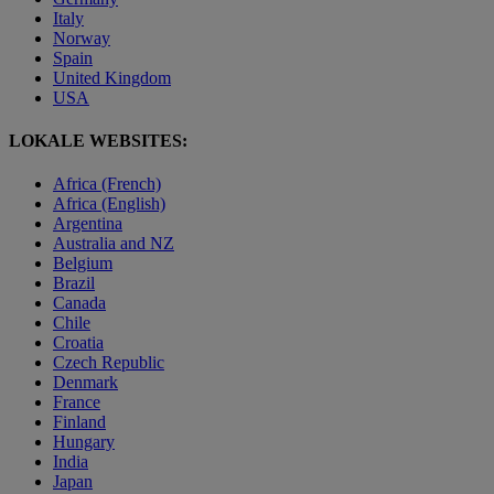
Italy
Norway
Spain
United Kingdom
USA
LOKALE WEBSITES:
Africa (French)
Africa (English)
Argentina
Australia and NZ
Belgium
Brazil
Canada
Chile
Croatia
Czech Republic
Denmark
France
Finland
Hungary
India
Japan