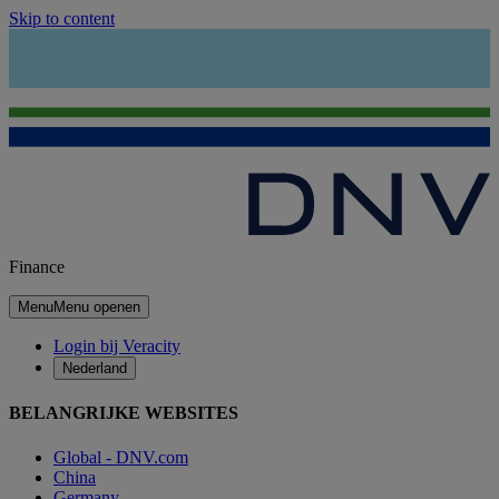
Skip to content
Finance
Menu
Menu openen
Login bij Veracity
Nederland
BELANGRIJKE WEBSITES
Global - DNV.com
China
Germany