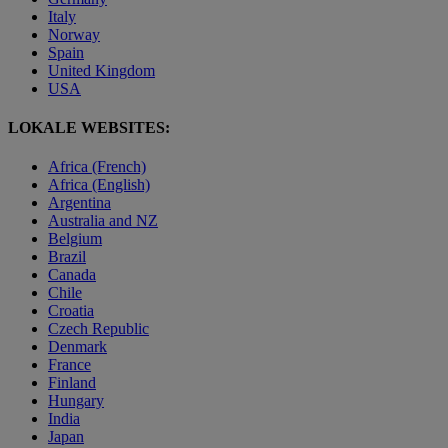
Italy
Norway
Spain
United Kingdom
USA
LOKALE WEBSITES:
Africa (French)
Africa (English)
Argentina
Australia and NZ
Belgium
Brazil
Canada
Chile
Croatia
Czech Republic
Denmark
France
Finland
Hungary
India
Japan