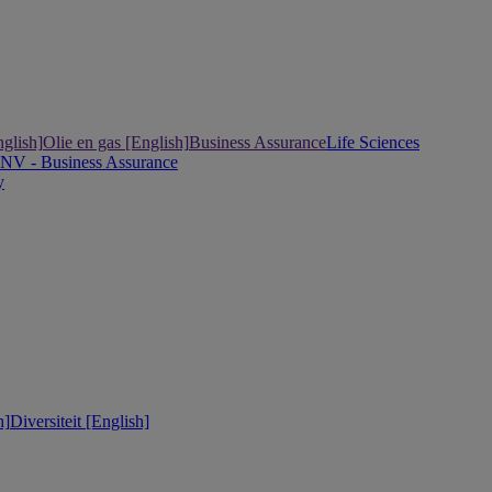
nglish]
Olie en gas [English]
Business Assurance
Life Sciences
DNV - Business Assurance
y
h]
Diversiteit [English]