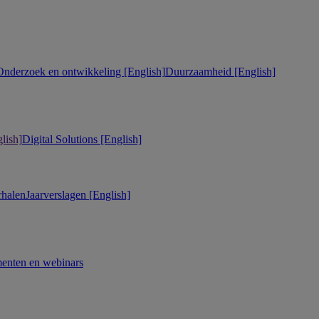
Onderzoek en ontwikkeling [English]
Duurzaamheid [English]
lish]
Digital Solutions [English]
rhalen
Jaarverslagen [English]
enten en webinars