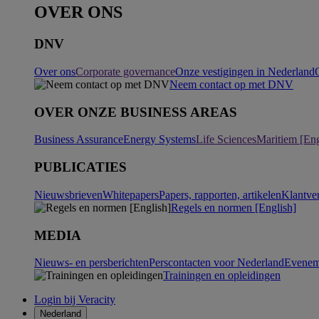
OVER ONS
DNV
Over ons
Corporate governance
Onze vestigingen in Nederland
Neem contact op met DNV
OVER ONZE BUSINESS AREAS
Business Assurance
Energy Systems
Life Sciences
Maritiem [Eng
PUBLICATIES
Nieuwsbrieven
Whitepapers
Papers, rapporten, artikelen
Klantve
Regels en normen [English]
MEDIA
Nieuws- en persberichten
Perscontacten voor Nederland
Evenem
Trainingen en opleidingen
Login bij Veracity
Nederland