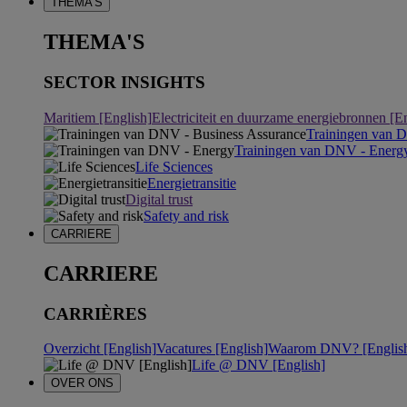
THEMA'S
THEMA'S
SECTOR INSIGHTS
Maritiem [English]
Electriciteit en duurzame energiebronnen [E
Trainingen van 
Trainingen van DNV - Energ
Life Sciences
Energietransitie
Digital trust
Safety and risk
CARRIERE
CARRIERE
CARRIÈRES
Overzicht [English]
Vacatures [English]
Waarom DNV? [Englis
Life @ DNV [English]
OVER ONS