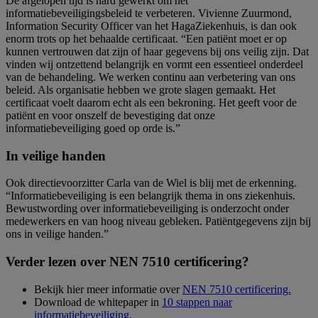
De afgelopen tijd is hard gewerkt om het
informatiebeveiligingsbeleid te verbeteren. Vivienne Zuurmond,
Information Security Officer van het HagaZiekenhuis, is dan ook
enorm trots op het behaalde certificaat. “Een patiënt moet er op
kunnen vertrouwen dat zijn of haar gegevens bij ons veilig zijn. Dat
vinden wij ontzettend belangrijk en vormt een essentieel onderdeel
van de behandeling. We werken continu aan verbetering van ons
beleid. Als organisatie hebben we grote slagen gemaakt. Het
certificaat voelt daarom echt als een bekroning. Het geeft voor de
patiënt en voor onszelf de bevestiging dat onze
informatiebeveiliging goed op orde is.”
In veilige handen
Ook directievoorzitter Carla van de Wiel is blij met de erkenning.
“Informatiebeveiliging is een belangrijk thema in ons ziekenhuis.
Bewustwording over informatiebeveiliging is onderzocht onder
medewerkers en van hoog niveau gebleken. Patiëntgegevens zijn bij
ons in veilige handen.”
Verder lezen over NEN 7510 certificering?
Bekijk hier meer informatie over
NEN 7510 certificering.
Download de whitepaper in
10 stappen naar
informatiebeveiliging.