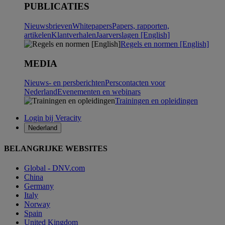
PUBLICATIES
Nieuwsbrieven
Whitepapers
Papers, rapporten,
artikelen
Klantverhalen
Jaarverslagen [English]
Regels en normen [English]
MEDIA
Nieuws- en persberichten
Perscontacten voor
Nederland
Evenementen en webinars
Trainingen en opleidingen
Login bij Veracity
Nederland
BELANGRIJKE WEBSITES
Global - DNV.com
China
Germany
Italy
Norway
Spain
United Kingdom