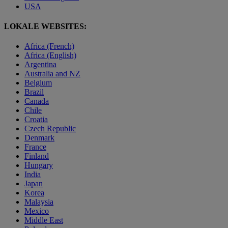
USA
LOKALE WEBSITES:
Africa (French)
Africa (English)
Argentina
Australia and NZ
Belgium
Brazil
Canada
Chile
Croatia
Czech Republic
Denmark
France
Finland
Hungary
India
Japan
Korea
Malaysia
Mexico
Middle East