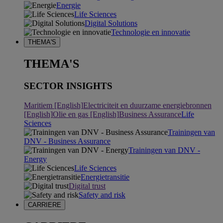
Energie
Life Sciences
Digital Solutions
Technologie en innovatie
THEMA'S
THEMA'S
SECTOR INSIGHTS
Maritiem [English]
Electriciteit en duurzame energiebronnen
[English]
Olie en gas [English]
Business Assurance
Life
Sciences
Trainingen van
DNV - Business Assurance
Trainingen van DNV -
Energy
Life Sciences
Energietransitie
Digital trust
Safety and risk
CARRIERE