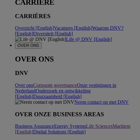
CARRIERE
CARRIÈRES
Overzicht [English]
Vacatures [English]
Waarom DNV?
[English]
Diversiteit [English]
Life @ DNV [English]
OVER ONS
OVER ONS
DNV
Over ons
Corporate governance
Onze vestigingen in
Nederland
Onderzoek en ontwikkeling
[English]
Duurzaamheid [English]
Neem contact op met DNV
OVER ONZE BUSINESS AREAS
Business Assurance
Energy Systems
Life Sciences
Maritiem
[English]
Digital Solutions [English]