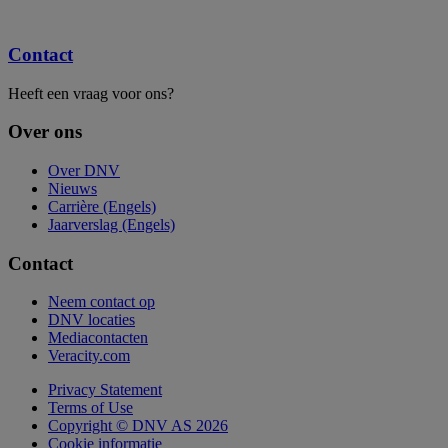
Contact
Heeft een vraag voor ons?
Over ons
Over DNV
Nieuws
Carrière (Engels)
Jaarverslag (Engels)
Contact
Neem contact op
DNV locaties
Mediacontacten
Veracity.com
Privacy Statement
Terms of Use
Copyright © DNV AS 2026
Cookie informatie