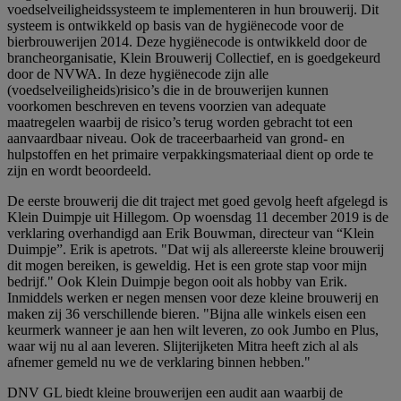
voedselveiligheidssysteem te implementeren in hun brouwerij. Dit
systeem is ontwikkeld op basis van de hygiënecode voor de
bierbrouwerijen 2014. Deze hygiënecode is ontwikkeld door de
brancheorganisatie, Klein Brouwerij Collectief, en is goedgekeurd
door de NVWA. In deze hygiënecode zijn alle
(voedselveiligheids)risico’s die in de brouwerijen kunnen
voorkomen beschreven en tevens voorzien van adequate
maatregelen waarbij de risico’s terug worden gebracht tot een
aanvaardbaar niveau. Ook de traceerbaarheid van grond- en
hulpstoffen en het primaire verpakkingsmateriaal dient op orde te
zijn en wordt beoordeeld.
De eerste brouwerij die dit traject met goed gevolg heeft afgelegd is
Klein Duimpje uit Hillegom. Op woensdag 11 december 2019 is de
verklaring overhandigd aan Erik Bouwman, directeur van “Klein
Duimpje”. Erik is apetrots. "Dat wij als allereerste kleine brouwerij
dit mogen bereiken, is geweldig. Het is een grote stap voor mijn
bedrijf." Ook Klein Duimpje begon ooit als hobby van Erik.
Inmiddels werken er negen mensen voor deze kleine brouwerij en
maken zij 36 verschillende bieren. "Bijna alle winkels eisen een
keurmerk wanneer je aan hen wilt leveren, zo ook Jumbo en Plus,
waar wij nu al aan leveren. Slijterijketen Mitra heeft zich al als
afnemer gemeld nu we de verklaring binnen hebben."
DNV GL biedt kleine brouwerijen een audit aan waarbij de