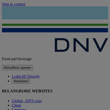
Skip to content
Food and beverage
Menu
Menu openen
Login bij Veracity
Nederland
BELANGRIJKE WEBSITES
Global - DNV.com
China
Germany