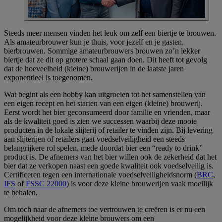
Steeds meer mensen vinden het leuk om zelf een biertje te brouwen.
Als amateurbrouwer kun je thuis, voor jezelf en je gasten,
bierbrouwen. Sommige amateurbrouwers brouwen zo’n lekker
biertje dat ze dit op grotere schaal gaan doen. Dit heeft tot gevolg
dat de hoeveelheid (kleine) brouwerijen in de laatste jaren
exponentieel is toegenomen.
Wat begint als een hobby kan uitgroeien tot het samenstellen van
een eigen recept en het starten van een eigen (kleine) brouwerij.
Eerst wordt het bier geconsumeerd door familie en vrienden, maar
als de kwaliteit goed is zien we successen waarbij deze mooie
producten in de lokale slijterij of retailer te vinden zijn. Bij levering
aan slijterijen of retailers gaat voedselveiligheid een steeds
belangrijkere rol spelen, mede doordat bier een “ready to drink”
product is. De afnemers van het bier willen ook de zekerheid dat het
bier dat ze verkopen naast een goede kwaliteit ook voedselveilig is.
Certificeren tegen een internationale voedselveiligheidsnorm (
BRC
,
IFS
of
FSSC 22000
) is voor deze kleine brouwerijen vaak moeilijk
te behalen.
Om toch naar de afnemers toe vertrouwen te creëren is er nu een
mogelijkheid voor deze kleine brouwers om een