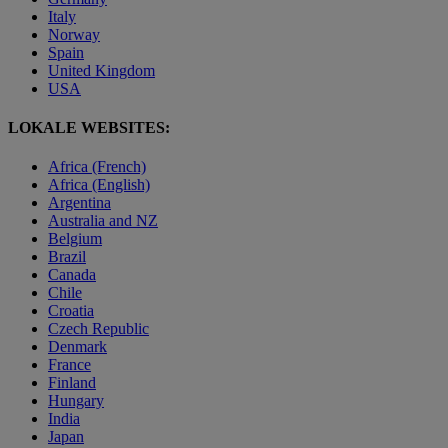
Italy
Norway
Spain
United Kingdom
USA
LOKALE WEBSITES:
Africa (French)
Africa (English)
Argentina
Australia and NZ
Belgium
Brazil
Canada
Chile
Croatia
Czech Republic
Denmark
France
Finland
Hungary
India
Japan