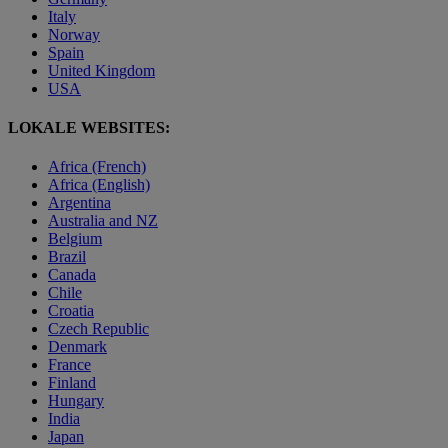
Italy
Norway
Spain
United Kingdom
USA
LOKALE WEBSITES:
Africa (French)
Africa (English)
Argentina
Australia and NZ
Belgium
Brazil
Canada
Chile
Croatia
Czech Republic
Denmark
France
Finland
Hungary
India
Japan