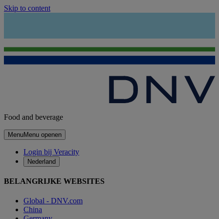
Skip to content
Food and beverage
Menu
Menu openen
Login bij Veracity
Nederland
BELANGRIJKE WEBSITES
Global - DNV.com
China
Germany