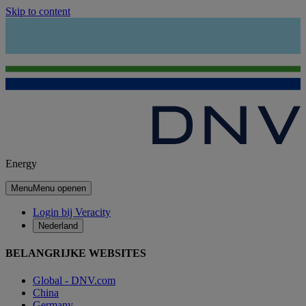
Skip to content
Energy
Menu
Menu openen
Login bij Veracity
Nederland
BELANGRIJKE WEBSITES
Global - DNV.com
China
Germany