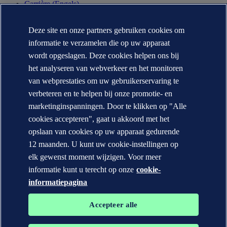
Carrière (Engels)
Jaarverslag (Engels)
Deze site en onze partners gebruiken cookies om
Contact
informatie te verzamelen die op uw apparaat
Neem contact op
wordt opgeslagen. Deze cookies helpen ons bij
DNV locaties
het analyseren van webverkeer en het monitoren
Mediacontacten
Veracity.com
van webprestaties om uw gebruikerservaring te
verbeteren en te helpen bij onze promotie- en
Privacy Statement
Terms of Use
marketinginspanningen. Door te klikken op "Alle
Copyright © DNV AS 2026
cookies accepteren", gaat u akkoord met het
Cookie informatie
opslaan van cookies op uw apparaat gedurende
12 maanden. U kunt uw cookie-instellingen op
elk gewenst moment wijzigen. Voor meer
informatie kunt u terecht op onze
cookie-
informatiepagina
Accepteer alle