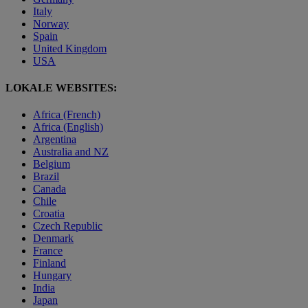
Italy
Norway
Spain
United Kingdom
USA
LOKALE WEBSITES:
Africa (French)
Africa (English)
Argentina
Australia and NZ
Belgium
Brazil
Canada
Chile
Croatia
Czech Republic
Denmark
France
Finland
Hungary
India
Japan