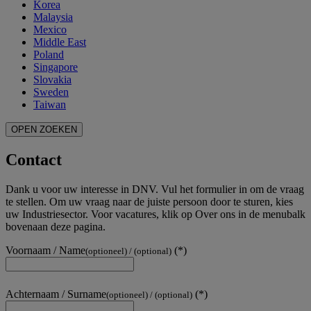
Korea
Malaysia
Mexico
Middle East
Poland
Singapore
Slovakia
Sweden
Taiwan
OPEN ZOEKEN
Contact
Dank u voor uw interesse in DNV. Vul het formulier in om de vraag
te stellen. Om uw vraag naar de juiste persoon door te sturen, kies
uw Industriesector. Voor vacatures, klik op Over ons in de menubalk
bovenaan deze pagina.
Voornaam / Name
(optioneel) / (optional)
Achternaam / Surname
(optioneel) / (optional)