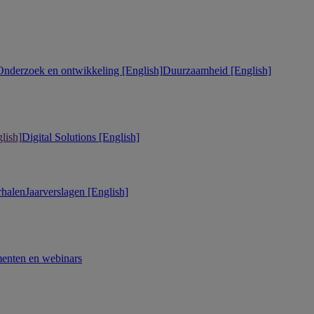
Onderzoek en ontwikkeling [English]
Duurzaamheid [English]
lish]
Digital Solutions [English]
rhalen
Jaarverslagen [English]
enten en webinars