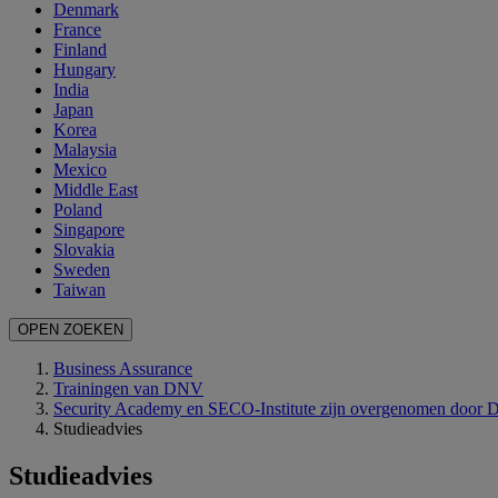
Denmark
France
Finland
Hungary
India
Japan
Korea
Malaysia
Mexico
Middle East
Poland
Singapore
Slovakia
Sweden
Taiwan
OPEN ZOEKEN
Business Assurance
Trainingen van DNV
Security Academy en SECO-Institute zijn overgenomen door
Studieadvies
Studieadvies