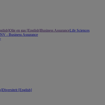
nglish]
Olie en gas [English]
Business Assurance
Life Sciences
DNV - Business Assurance
y
h]
Diversiteit [English]