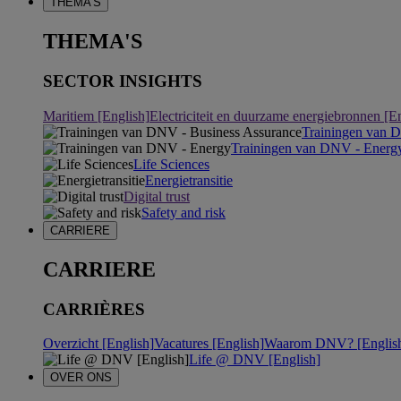
THEMA'S
THEMA'S
SECTOR INSIGHTS
Maritiem [English]
Electriciteit en duurzame energiebronnen [E
Trainingen van 
Trainingen van DNV - Energ
Life Sciences
Energietransitie
Digital trust
Safety and risk
CARRIERE
CARRIERE
CARRIÈRES
Overzicht [English]
Vacatures [English]
Waarom DNV? [Englis
Life @ DNV [English]
OVER ONS