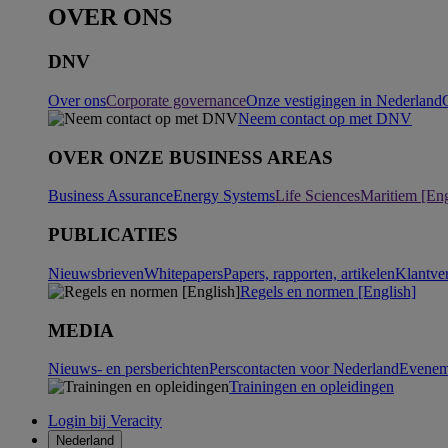
OVER ONS
DNV
Over ons
Corporate governance
Onze vestigingen in Nederland
Neem contact op met DNV
OVER ONZE BUSINESS AREAS
Business Assurance
Energy Systems
Life Sciences
Maritiem [Eng
PUBLICATIES
Nieuwsbrieven
Whitepapers
Papers, rapporten, artikelen
Klantve
Regels en normen [English]
MEDIA
Nieuws- en persberichten
Perscontacten voor Nederland
Evenem
Trainingen en opleidingen
Login bij Veracity
Nederland