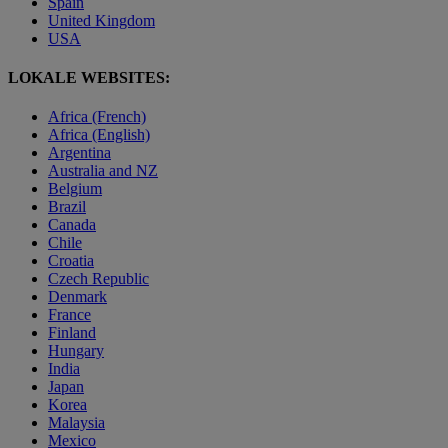
Spain
United Kingdom
USA
LOKALE WEBSITES:
Africa (French)
Africa (English)
Argentina
Australia and NZ
Belgium
Brazil
Canada
Chile
Croatia
Czech Republic
Denmark
France
Finland
Hungary
India
Japan
Korea
Malaysia
Mexico