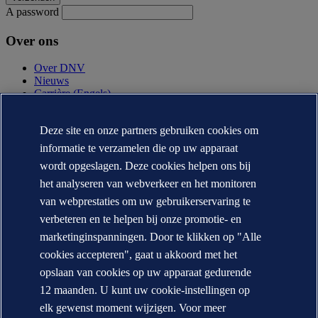
A password
Over ons
Over DNV
Nieuws
Carrière (Engels)
Jaarverslag (Engels)
Deze site en onze partners gebruiken cookies om
Contact
informatie te verzamelen die op uw apparaat
Neem contact op
wordt opgeslagen. Deze cookies helpen ons bij
DNV locaties
het analyseren van webverkeer en het monitoren
Mediacontacten
Veracity.com
van webprestaties om uw gebruikerservaring te
verbeteren en te helpen bij onze promotie- en
Privacy Statement
Terms of Use
marketinginspanningen. Door te klikken op "Alle
Copyright © DNV AS 2026
cookies accepteren", gaat u akkoord met het
Cookie informatie
opslaan van cookies op uw apparaat gedurende
12 maanden. U kunt uw cookie-instellingen op
elk gewenst moment wijzigen. Voor meer