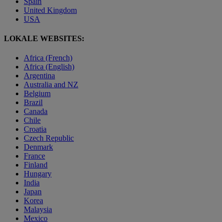
Spain
United Kingdom
USA
LOKALE WEBSITES:
Africa (French)
Africa (English)
Argentina
Australia and NZ
Belgium
Brazil
Canada
Chile
Croatia
Czech Republic
Denmark
France
Finland
Hungary
India
Japan
Korea
Malaysia
Mexico